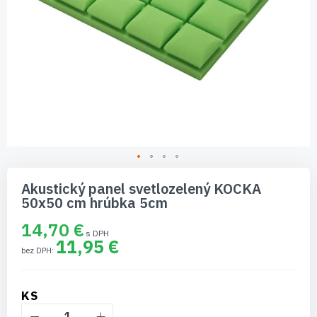
Preskočiť
na
Akustický panel svetlozelený KOCKA
začiatok
50x50 cm hrúbka 5cm
galérie
obrázkov
14,70 €
11,95 €
KS