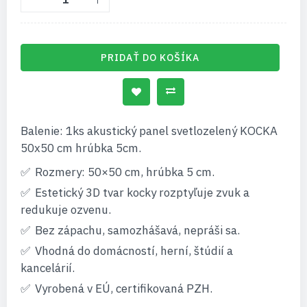
PRIDAŤ DO KOŠÍKA
Balenie: 1ks akustický panel svetlozelený KOCKA
50x50 cm hrúbka 5cm.
Rozmery: 50×50 cm, hrúbka 5 cm.
Estetický 3D tvar kocky rozptyľuje zvuk a
redukuje ozvenu.
Bez zápachu, samozhášavá, nepráši sa.
Vhodná do domácností, herní, štúdií a
kancelárií.
Vyrobená v EÚ, certifikovaná PZH.