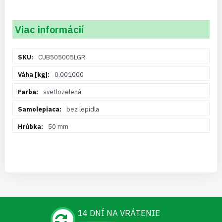
Viac informácií
Viac
CUB505005LGR
informácií
0.001000
svetlozelená
bez lepidla
50 mm
14 DNÍ NA VRÁTENIE