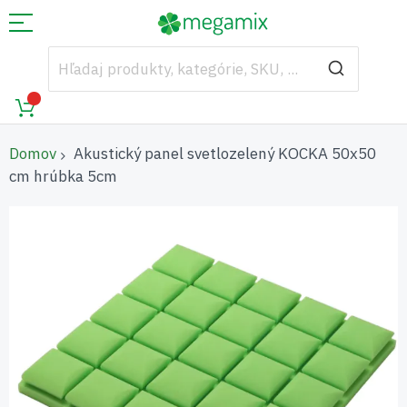
Domov
Akustický panel svetlozelený KOCKA 50x50
cm hrúbka 5cm
Preskočiť
na
koniec
galérie
obrázkov