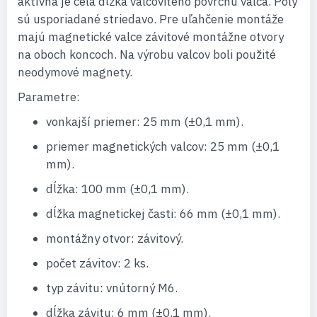
aktívna je celá dĺžka valcovitého povrchu valca. Póly
sú usporiadané striedavo. Pre uľahčenie montáže
majú magnetické valce závitové montážne otvory
na oboch koncoch. Na výrobu valcov boli použité
neodymové magnety.
Parametre:
vonkajší priemer: 25 mm (±0,1 mm).
priemer magnetických valcov: 25 mm (±0,1
mm).
dĺžka: 100 mm (±0,1 mm).
dĺžka magnetickej časti: 66 mm (±0,1 mm).
montážny otvor: závitový.
počet závitov: 2 ks.
typ závitu: vnútorný M6.
dĺžka závitu: 6 mm (±0,1 mm).