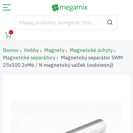
Domov
Hobby
Magnety
Magnetické úchyty
Magnetické separátory
Magnetický separátor SWM
25x100 2xM6 / N magnetický valček (vodotesný)
Preskočiť
na
koniec
galérie
obrázkov