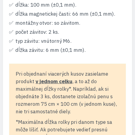
dĺžka: 100 mm (±0,1 mm).
dĺžka magnetickej časti: 66 mm (±0,1 mm).
montážny otvor: so závitom.
počet závitov: 2 ks.
typ závitu: vnútorný M6.
dĺžka závitu: 6 mm (±0,1 mm).
Pri objednaní viacerých kusov zasielame
produkt
v jednom celku
, a to až do
maximálnej dĺžky rolky*. Napríklad, ak si
objednáte 3 ks, dostanete izolačnú penu s
rozmerom 75 cm × 100 cm (v jednom kuse),
nie tri samostatné diely.
*Maximálna dĺžka rolky pri danom type sa
môže líšiť. Ak potrebujete vedieť presnú