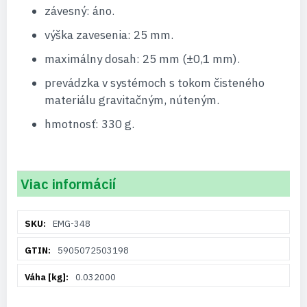
závesný: áno.
výška zavesenia: 25 mm.
maximálny dosah: 25 mm (±0,1 mm).
prevádzka v systémoch s tokom čisteného
materiálu gravitačným, núteným.
hmotnosť: 330 g.
Viac informácií
Viac
EMG-348
informácií
5905072503198
0.032000