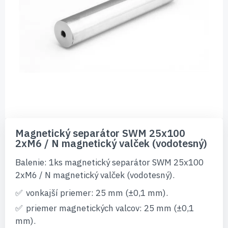
Preskočiť
na
Magnetický separátor SWM 25x100
začiatok
2xM6 / N magnetický valček (vodotesný)
galérie
obrázkov
Balenie: 1ks magnetický separátor SWM 25x100
2xM6 / N magnetický valček (vodotesný).
vonkajší priemer: 25 mm (±0,1 mm).
priemer magnetických valcov: 25 mm (±0,1
mm).