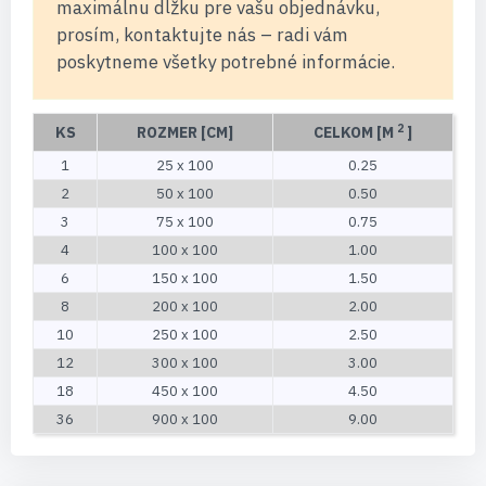
maximálnu dĺžku pre vašu objednávku,
prosím, kontaktujte nás – radi vám
poskytneme všetky potrebné informácie.
2
KS
ROZMER [CM]
CELKOM [M
]
1
25 x 100
0.25
2
50 x 100
0.50
3
75 x 100
0.75
4
100 x 100
1.00
6
150 x 100
1.50
8
200 x 100
2.00
10
250 x 100
2.50
12
300 x 100
3.00
18
450 x 100
4.50
36
900 x 100
9.00