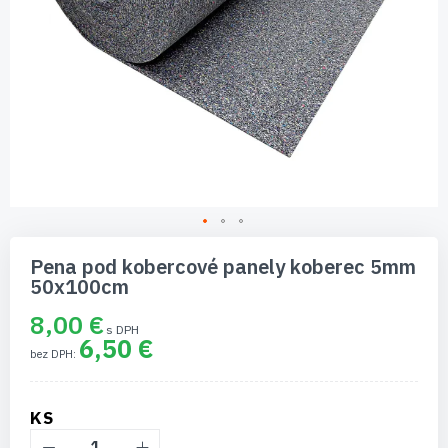
Preskočiť
na
Pena pod kobercové panely koberec 5mm
začiatok
50x100cm
galérie
obrázkov
8,00 €
6,50 €
KS