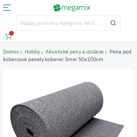
Domov
Hobby
Akustické peny a izolácie
Pena pod
kobercové panely koberec 5mm 50x100cm
Preskočiť
na
koniec
galérie
obrázkov