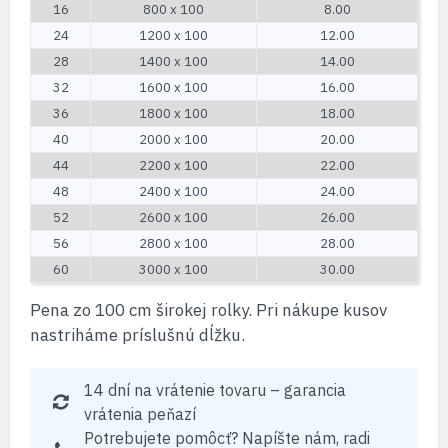
16
800 x 100
8.00
24
1200 x 100
12.00
28
1400 x 100
14.00
32
1600 x 100
16.00
36
1800 x 100
18.00
40
2000 x 100
20.00
44
2200 x 100
22.00
48
2400 x 100
24.00
52
2600 x 100
26.00
56
2800 x 100
28.00
60
3000 x 100
30.00
Pena zo 100 cm širokej rolky. Pri nákupe kusov
nastriháme príslušnú dĺžku.
14 dní na vrátenie tovaru – garancia
vrátenia peňazí
Potrebujete pomôcť? Napíšte nám, radi