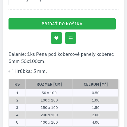
PRIDAŤ DO KOŠÍKA
Balenie: 1ks Pena pod kobercové panely koberec
5mm 50x100cm.
Hrúbka: 5 mm.
2
KS
ROZMER [CM]
CELKOM [M
]
1
50 x 100
0.50
2
100 x 100
1.00
3
150 x 100
1.50
4
200 x 100
2.00
8
400 x 100
4.00