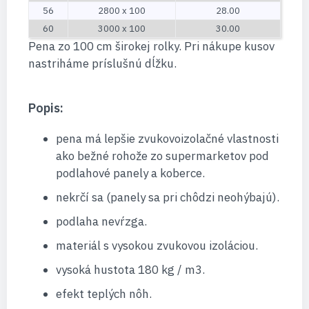
56
2800 x 100
28.00
60
3000 x 100
30.00
Pena zo 100 cm širokej rolky. Pri nákupe kusov
nastriháme príslušnú dĺžku.
Popis:
pena má lepšie zvukovoizolačné vlastnosti
ako bežné rohože zo supermarketov pod
podlahové panely a koberce.
nekrčí sa (panely sa pri chôdzi neohýbajú).
podlaha nevŕzga.
materiál s vysokou zvukovou izoláciou.
vysoká hustota 180 kg / m3.
efekt teplých nôh.