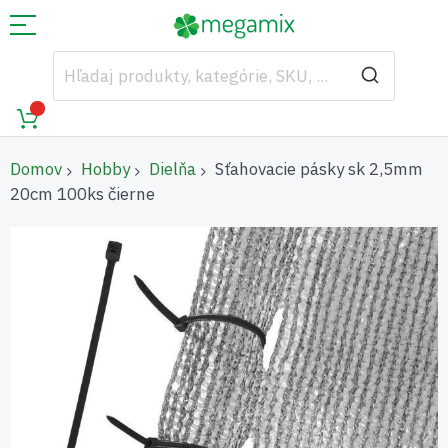
Domov
Hobby
Dielňa
Sťahovacie pásky sk 2,5mm
20cm 100ks čierne
Preskočiť
na
koniec
galérie
obrázkov