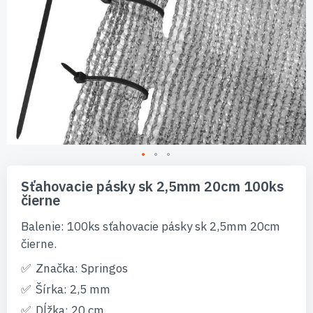
Preskočiť
na
Sťahovacie pásky sk 2,5mm 20cm 100ks
začiatok
čierne
galérie
obrázkov
Balenie: 100ks sťahovacie pásky sk 2,5mm 20cm
čierne.
Značka: Springos
Šírka: 2,5 mm
Dĺžka: 20 cm