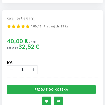
SKU: krf-15301
4.85 / 5
Predaných:
23
ks
40,00 €
32,52 €
KS
PRIDAŤ DO KOŠÍKA