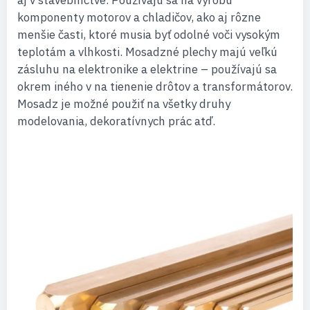
aj v stavebníctve. Používajú sa na výrobu
komponenty motorov a chladičov, ako aj rôzne
menšie časti, ktoré musia byť odolné voči vysokým
teplotám a vlhkosti. Mosadzné plechy majú veľkú
zásluhu na elektronike a elektrine – používajú sa
okrem iného v na tienenie drôtov a transformátorov.
Mosadz je možné použiť na všetky druhy
modelovania, dekoratívnych prác atď.