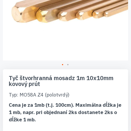
Preskočiť
na
Tyč štvorhranná mosadz 1m 10x10mm
začiatok
kovový prút
galérie
obrázkov
Typ: MO58A Z4 (polotvrdý)
Cena je za 1mb (t.j. 100cm). Maximálna dĺžka je
1 mb, napr. pri objednaní 2ks dostanete 2ks o
dĺžke 1 mb.