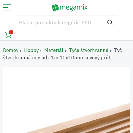
Domov
Hobby
Materiál
Tyče štvorhranné
Tyč
štvorhranná mosadz 1m 10x10mm kovový prút
Preskočiť
na
koniec
galérie
obrázkov