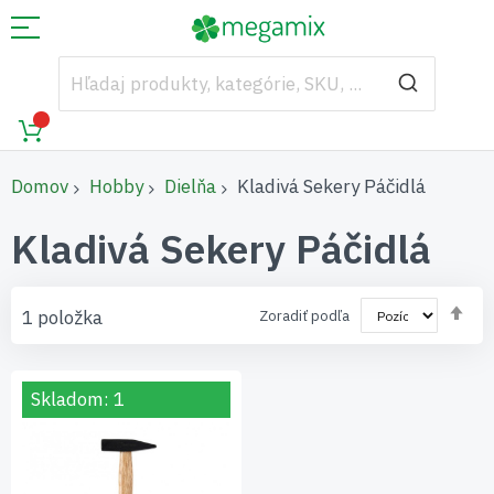
Domov
Hobby
Dielňa
Kladivá Sekery Páčidlá
Kladivá Sekery Páčidlá
Nas
1
položka
Zoradiť podľa
zos
sm
Skladom: 1