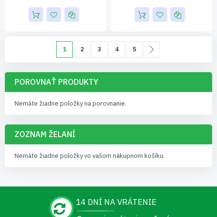
Page
Momentálne čítate stránku
Page
Page
Page
Page
Page
Pokračovať
1
2
3
4
5
POROVNAŤ PRODUKTY
Nemáte žiadne položky na porovnanie.
ZOZNAM ŽELANÍ
Nemáte žiadne položky vo vašom nákupnom košíku.
14 DNÍ NA VRÁTENIE