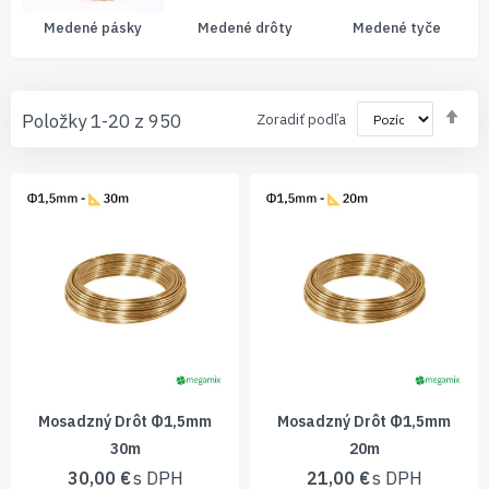
Medené drôty
Medené tyče
Mosadzné plechy
Nas
Položky
1
-
20
z
950
Zoradiť podľa
zos
sm
Mosadzný Drôt Φ1,5mm
Mosadzný Drôt Φ1,5mm
30m
20m
30,00 €
21,00 €