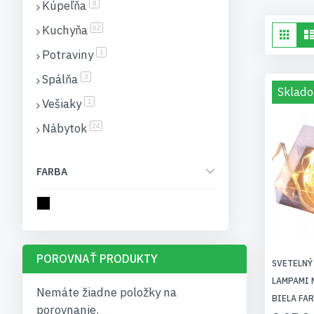
Kúpeľňa
položky
8
Kuchyňa
Zob
položky
62
Gri
ak
Potraviny
item
1
Spálňa
položky
3
Sklado
Vešiaky
item
1
Nábytok
položky
24
FARBA
POROVNAŤ PRODUKTY
SVETELNÝ 
LAMPAMI 
Nemáte žiadne položky na
BIELA FA
porovnanie.