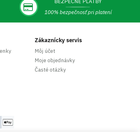
BEZPEČNÉ PLATBY
100% bezpečnosť pri platení
Zákaznícky servis
enky
Môj účet
Moje objednávky
Časté otázky