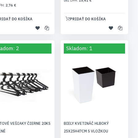
15,41 €
2,76 €
RIDAŤ DO KOŠÍKA
PRIDAŤ DO KOŠÍKA
ladom: 2
Skladom: 1
TOVÉ VEŠIAKY ČIERNE 20KS
BIELY KVETINÁČ HLBOKÝ
ČNÉ
25X25H47CM S VLOŽKOU