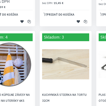
15,45 €
59 €
Ť DO KOŠÍKA
PRIDAŤ DO KOŠÍKA
P
m: 4
Skladom: 3
Sk
O KÚPELNE ZÁVESY NA
KUCHYNSKÁ STIERKA NA TORTU
PLAS
 NA UTERÁKY 6KS
32CM
OTO