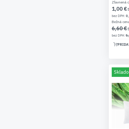
Zľavnená 
1,00 €
0,
Bežná cen
6,60 €
5,
PRIDA
Sklado