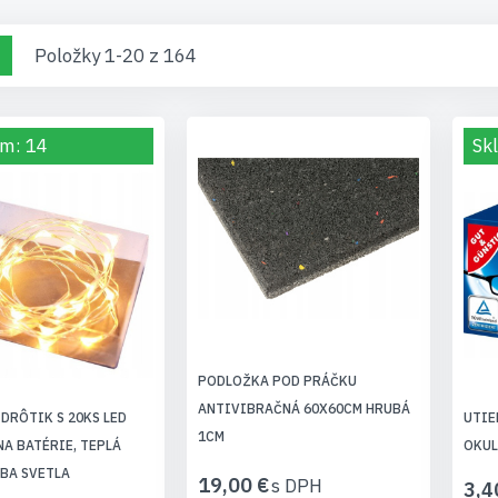
raziť
d
Zoznam
Položky
1
-
20
z
164
o
m: 14
Sk
PODLOŽKA POD PRÁČKU
ANTIVIBRAČNÁ 60X60CM HRUBÁ
DRÔTIK S 20KS LED
UTIE
1CM
NA BATÉRIE, TEPLÁ
OKUL
RBA SVETLA
19,00 €
3,4