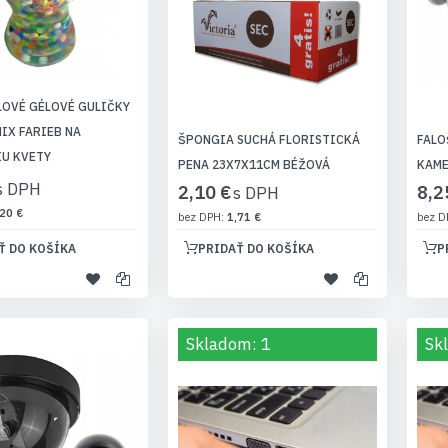
OVÉ GÉLOVÉ GULIČKY
MIX FARIEB NA
ŠPONGIA SUCHÁ FLORISTICKÁ
FALO
U KVETY
PENA 23X7X11CM BÉŽOVÁ
KAME
2,10 €
8,2
20 €
1,71 €
Ť DO KOŠÍKA
PRIDAŤ DO KOŠÍKA
P
Skladom: 1
Sk