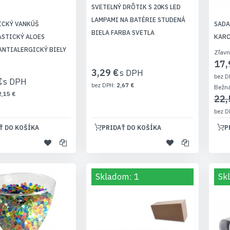
SVETELNÝ DRÔTIK S 20KS LED
LAMPAMI NA BATÉRIE STUDENÁ
ICKÝ VANKÚŠ
SADA
BIELA FARBA SVETLA
STICKÝ ALOES
KARC
ANTIALERGICKÝ BIELY
Zľavn
17,
3,29 €
€
2,67 €
Bežn
2,15 €
22,
Ť DO KOŠÍKA
PRIDAŤ DO KOŠÍKA
P
Skladom: 1
Sk