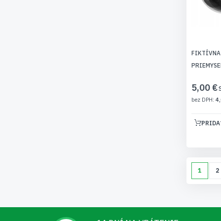
FIKTÍVNA
PRIEMYSE
5,00 €
4,
PRIDA
Page
Moment
P
1
2