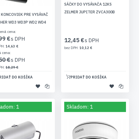
SÁČKY DO VYSÁVAČA 12KS
ZELMER JUPITER ZVCA300B
 KONCOVIEK PRE VYSÁVAČ
HER WD3 WD3P WD2 WD4
ená cena
99 €
12,45 €
14,63 €
10,12 €
á cena
50 €
18,29 €
RIDAŤ DO KOŠÍKA
PRIDAŤ DO KOŠÍKA
ladom: 1
Skladom: 1