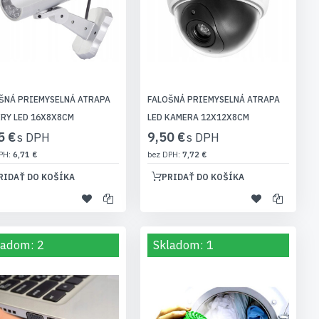
ŠNÁ PRIEMYSELNÁ ATRAPA
FALOŠNÁ PRIEMYSELNÁ ATRAPA
RY LED 16X8X8CM
LED KAMERA 12X12X8CM
5 €
9,50 €
6,71 €
7,72 €
RIDAŤ DO KOŠÍKA
PRIDAŤ DO KOŠÍKA
ladom: 2
Skladom: 1