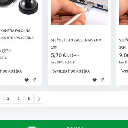
 KAMERA FALOŠNÁ
LNÁ ATRAPA ČIERNA
SIEŤOVÝ LAN KÁBEL RJ45 6MM
SIEŤ
10M
20M
5,70 €
9,0
07 €
4,63 €
Ť DO KOŠÍKA
PRIDAŤ DO KOŠÍKA
P
álne čítate stránku
age
Page
Page
Page
Page
Pokračovať
3
4
5