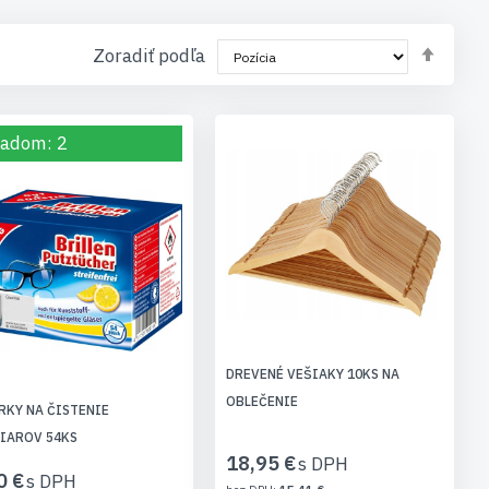
Nasta
Zoradiť podľa
zost
smer
ladom: 2
DREVENÉ VEŠIAKY 10KS NA
OBLEČENIE
RKY NA ČISTENIE
IAROV 54KS
18,95 €
0 €