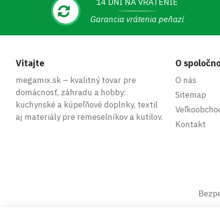
14 DNÍ NA VRÁTENIE
Garancia vrátenia peňazí
Vitajte
O spoločno
megamix.sk – kvalitný tovar pre
O nás
domácnosť, záhradu a hobby:
Sitemap
kuchynské a kúpeľňové doplnky, textil
Veľkoobcho
aj materiály pre remeselníkov a kutilov.
Kontakt
Bezpe