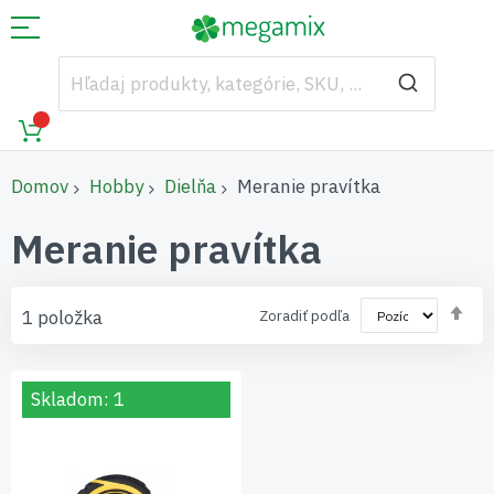
Domov
Hobby
Dielňa
Meranie pravítka
Meranie pravítka
Nas
1
položka
Zoradiť podľa
zos
sm
Skladom: 1