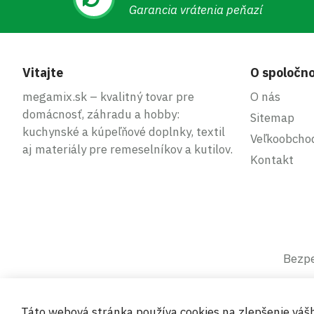
Garancia vrátenia peňazí
Vitajte
O spoločno
megamix.sk – kvalitný tovar pre
O nás
domácnosť, záhradu a hobby:
Sitemap
kuchynské a kúpeľňové doplnky, textil
Veľkoobcho
aj materiály pre remeselníkov a kutilov.
Kontakt
Bezpe
Táto webová stránka používa cookies na zlepšenie váš