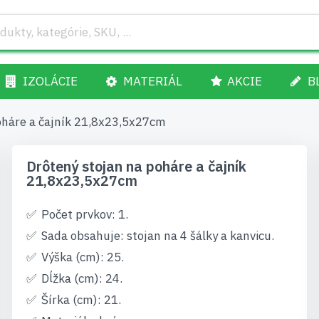
IZOLÁCIE
MATERIÁL
AKCIE
B
oháre a čajník 21,8x23,5x27cm
Drôtený stojan na poháre a čajník
21,8x23,5x27cm
Počet prvkov: 1.
Sada obsahuje: stojan na 4 šálky a kanvicu.
Výška (cm): 25.
Dĺžka (cm): 24.
Šírka (cm): 21.