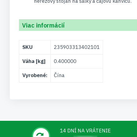
nerezový stojan na šálky a čajovú kanvicu.
Viac informácií
Viac
SKU
235903313402101
informácií
Váha [kg]
0.400000
Vyrobené:
Čína
14 DNÍ NA VRÁTENIE