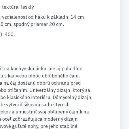
textúra: lesklý.
: vzdialenosť od háku k základni 14 cm,
,5 cm, spodný priemer 20 cm.
): 400.
iť na kuchynskú linku, ale aj pohodlne
lu s kanvicou plnou obľúbeného čaju.
ca na čaj dostanú dobrú ochranu pred
o otlčením. Univerzálny dizajn, ktorý sa
o klasického interiéru. Dômyselný dizajn,
e vytvoriť šikovnú sadu štyroch
ekov a umiestniť svoj obľúbený čajník na
lá oceľ zdôrazňujúca moderný dizajn
vové guľaté nohy, pre jeho stabilné