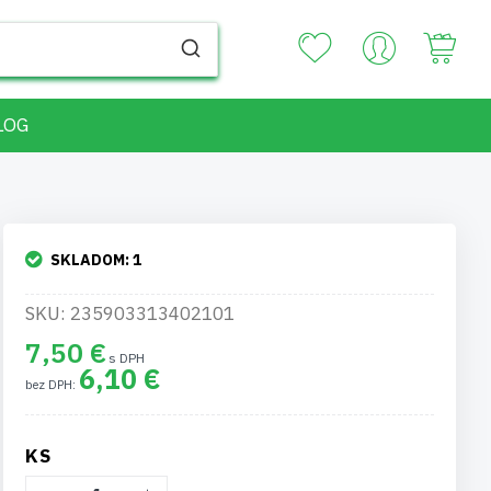
Your
LOG
SKLADOM:
1
SKU: 235903313402101
7,50 €
6,10 €
KS