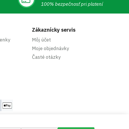
100% bezpečnosť pri platení
Zákaznícky servis
enky
Môj účet
Moje objednávky
Časté otázky