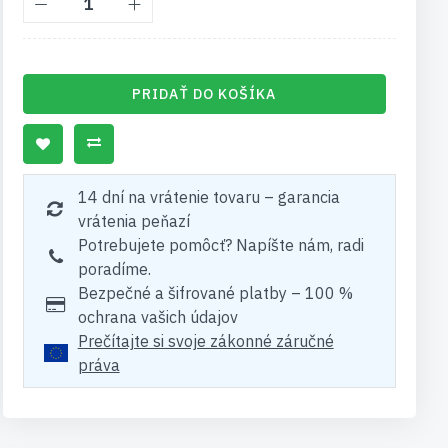
PRIDAŤ DO KOŠÍKA
14 dní na vrátenie tovaru – garancia
vrátenia peňazí
Potrebujete pomôcť? Napíšte nám, radi
poradíme.
Bezpečné a šifrované platby – 100 %
ochrana vašich údajov
Prečítajte si svoje zákonné záručné
práva