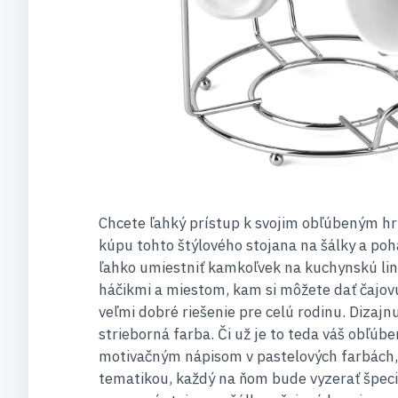
Chcete ľahký prístup k svojim obľúbeným h
kúpu tohto štýlového stojana na šálky a poh
ľahko umiestniť kamkoľvek na kuchynskú lin
háčikmi a miestom, kam si môžete dať čajovú
veľmi dobré riešenie pre celú rodinu. Dizaj
strieborná farba. Či už je to teda váš obľúb
motivačným nápisom v pastelových farbách,
tematikou, každý na ňom bude vyzerať špeci