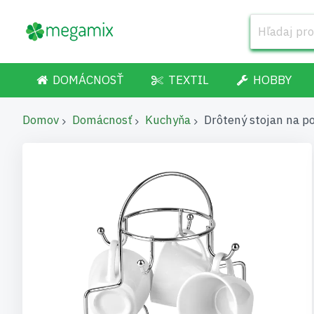
DOMÁCNOSŤ
TEXTIL
HOBBY
Domov
Domácnosť
Kuchyňa
Drôtený stojan na p
Preskočiť
na
koniec
galérie
obrázkov