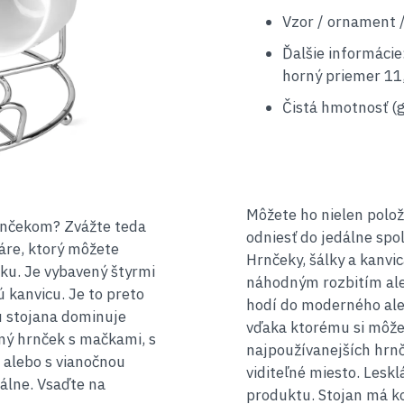
Vzor / ornament / 
Ďalšie informácie
horný priemer 11
Čistá hmotnosť (g
Môžete ho nielen polož
rnčekom? Zvážte teda
odniesť do jedálne spo
áre, ktorý môžete
Hrnčeky, šálky a kanvi
ku. Je vybavený štyrmi
náhodným rozbitím aleb
 kanvicu. Je to preto
hodí do moderného aleb
nu stojana dominuje
vďaka ktorému si môžet
ený hrnček s mačkami, s
najpoužívanejších hrnč
 alebo s vianočnou
viditeľné miesto. Lesk
álne. Vsaďte na
produktu. Stojan má ko