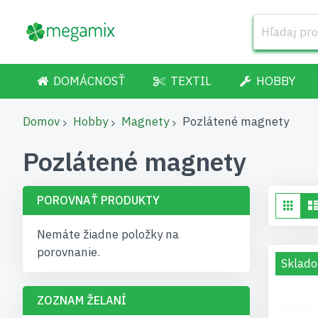
DOMÁCNOSŤ
TEXTIL
HOBBY
Domov
Hobby
Magnety
Pozlátené magnety
Pozlátené magnety
POROVNAŤ PRODUKTY
Zob
Gri
ak
Nemáte žiadne položky na
porovnanie.
Sklado
ZOZNAM ŽELANÍ