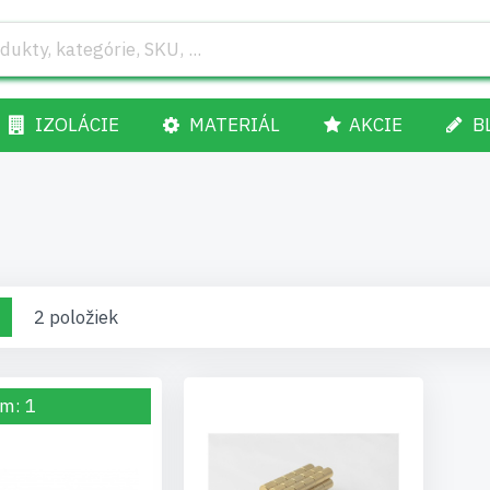
IZOLÁCIE
MATERIÁL
AKCIE
B
raziť
d
Zoznam
2
položiek
o
m: 1