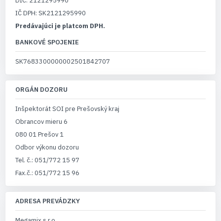
DIČ: 2121295990
IČ DPH: SK2121295990
Predávajúci je platcom DPH.
BANKOVÉ SPOJENIE
SK7683300000002501842707
ORGÁN DOZORU
Inšpektorát SOI pre Prešovský kraj
Obrancov mieru 6
080 01 Prešov 1
Odbor výkonu dozoru
Tel. č.: 051/772 15 97
Fax.č.: 051/772 15 96
ADRESA PREVÁDZKY
Megamix s.r.o.