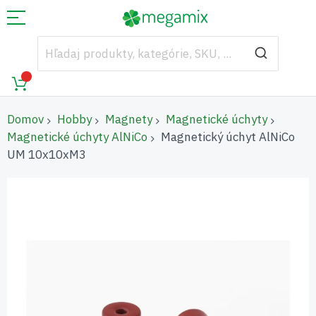
Domov
Hobby
Magnety
Magnetické úchyty
Magnetické úchyty AlNiCo
Magnetický úchyt AlNiCo
UM 10x10xM3
Preskočiť
na
koniec
galérie
obrázkov