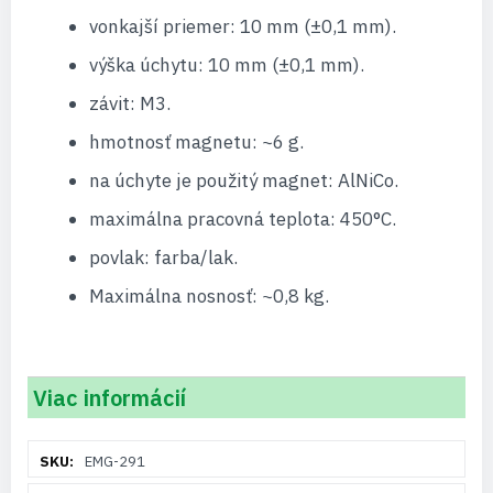
vonkajší priemer: 10 mm (±0,1 mm).
výška úchytu: 10 mm (±0,1 mm).
závit: M3.
hmotnosť magnetu: ~6 g.
na úchyte je použitý magnet: AlNiCo.
maximálna pracovná teplota: 450°C.
povlak: farba/lak.
Maximálna nosnosť: ~0,8 kg.
Viac informácií
Viac
EMG-291
informácií