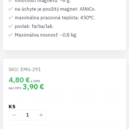
hmotnosť magnetu: ~6 g.
na úchyte je použitý magnet: AlNiCo.
maximálna pracovná teplota: 450°C.
povlak: farba/lak.
Maximálna nosnosť: ~0,8 kg.
SKU: EMG-291
4,80 €
3,90 €
KS