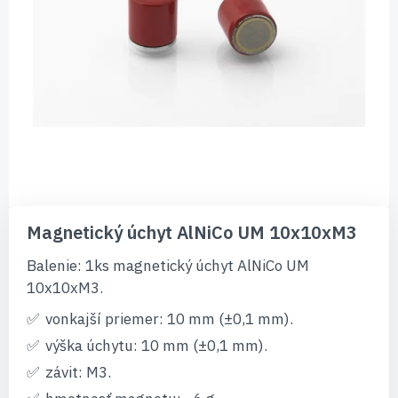
Preskočiť
na
Magnetický úchyt AlNiCo UM 10x10xM3
začiatok
galérie
Balenie: 1ks magnetický úchyt AlNiCo UM
obrázkov
10x10xM3.
vonkajší priemer: 10 mm (±0,1 mm).
výška úchytu: 10 mm (±0,1 mm).
závit: M3.