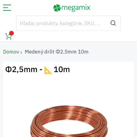
Domov
Medený drôt Φ2,5mm 10m
Preskočiť
na
koniec
galérie
obrázkov