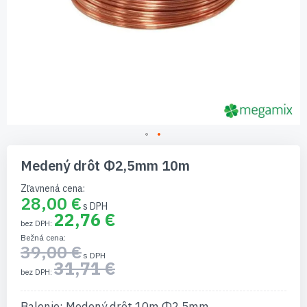
Preskočiť
na
Medený drôt Φ2,5mm 10m
začiatok
galérie
Zľavnená cena
obrázkov
28,00 €
22,76 €
Bežná cena
39,00 €
31,71 €
Balenie: Medený drôt 10m Φ2,5mm.