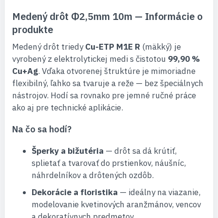
Medený drôt Φ2,5mm 10m — Informácie o
produkte
Medený drôt triedy
Cu-ETP M1E R
(mäkký) je
vyrobený z elektrolytickej medi s čistotou
99,90 %
Cu+Ag
. Vďaka otvorenej štruktúre je mimoriadne
flexibilný, ľahko sa tvaruje a reže — bez špeciálnych
nástrojov. Hodí sa rovnako pre jemné ručné práce
ako aj pre technické aplikácie.
Na čo sa hodí?
Šperky a bižutéria
— drôt sa dá krútiť,
splietať a tvarovať do prstienkov, náušníc,
náhrdelníkov a drôtených ozdôb.
Dekorácie a floristika
— ideálny na viazanie,
modelovanie kvetinových aranžmánov, vencov
a dekoratívnych predmetov.