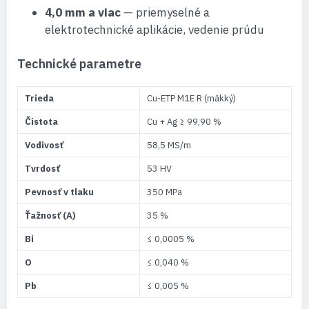
4,0 mm a viac
— priemyselné a
elektrotechnické aplikácie, vedenie prúdu
Technické parametre
Trieda
Cu-ETP M1E R (mäkký)
Čistota
Cu + Ag ≥ 99,90 %
Vodivosť
58,5 MS/m
Tvrdosť
53 HV
Pevnosť v tlaku
350 MPa
Ťažnosť (A)
35 %
Bi
≤ 0,0005 %
O
≤ 0,040 %
Pb
≤ 0,005 %