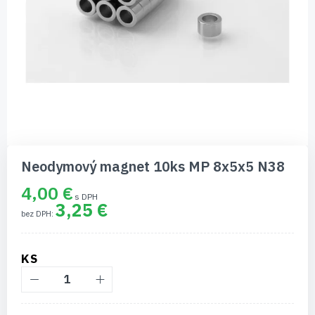
Preskočiť
na
Neodymový magnet 10ks MP 8x5x5 N38
začiatok
galérie
4,00 €
obrázkov
3,25 €
KS