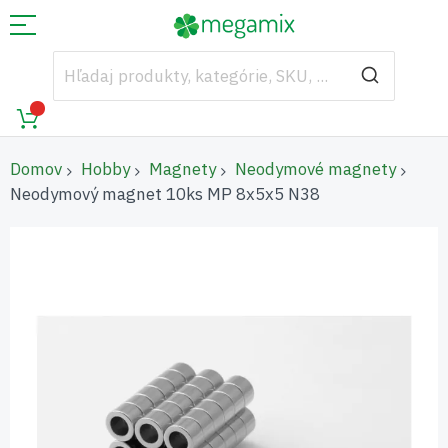
Domov
Hobby
Magnety
Neodymové magnety
Neodymový magnet 10ks MP 8x5x5 N38
Preskočiť
na
koniec
galérie
obrázkov