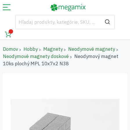
Domov
Hobby
Magnety
Neodymové magnety
Neodymové magnety doskové
Neodymový magnet
10ks plochý MPL 10x7x2 N38
Preskočiť
na
koniec
galérie
obrázkov