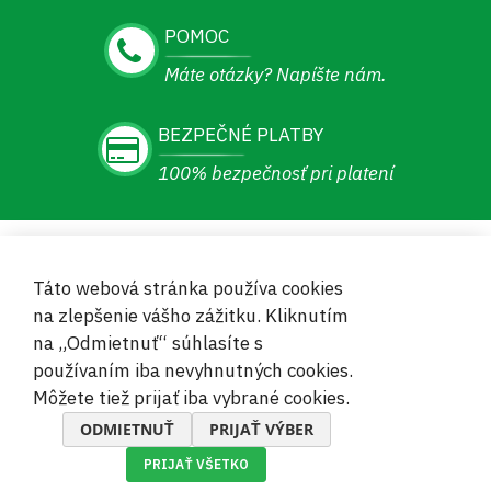
POMOC
Máte otázky? Napíšte nám.
BEZPEČNÉ PLATBY
100% bezpečnosť pri platení
Vitajte
Táto webová stránka používa cookies
O spoločnosti
na zlepšenie vášho zážitku. Kliknutím
Informácie
na „Odmietnuť“ súhlasíte s
používaním iba nevyhnutných cookies.
Zákaznícky servis
Môžete tiež prijať iba vybrané cookies.
ODMIETNUŤ
PRIJAŤ VÝBER
Bezpečné a pohodlné platby
PRIJAŤ VŠETKO