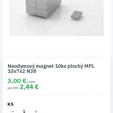
Preskočiť
na
Neodymový magnet 10ks plochý MPL
začiatok
10x7x2 N38
galérie
obrázkov
3,00 €
2,44 €
KS