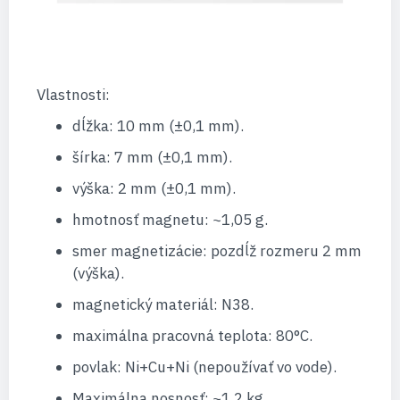
Vlastnosti:
dĺžka: 10 mm (±0,1 mm).
šírka: 7 mm (±0,1 mm).
výška: 2 mm (±0,1 mm).
hmotnosť magnetu: ~1,05 g.
smer magnetizácie: pozdĺž rozmeru 2 mm
(výška).
magnetický materiál: N38.
maximálna pracovná teplota: 80°C.
povlak: Ni+Cu+Ni (nepoužívať vo vode).
Maximálna nosnosť: ~1,2 kg.