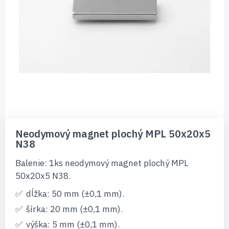
Preskočiť
na
Neodymový magnet plochý MPL 50x20x5
začiatok
N38
galérie
obrázkov
Balenie: 1ks neodymový magnet plochý MPL
50x20x5 N38.
dĺžka: 50 mm (±0,1 mm).
šírka: 20 mm (±0,1 mm).
výška: 5 mm (±0,1 mm).