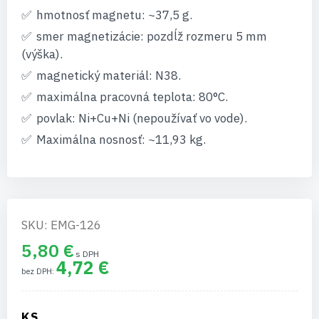
hmotnosť magnetu: ~37,5 g.
smer magnetizácie: pozdĺž rozmeru 5 mm
(výška).
magnetický materiál: N38.
maximálna pracovná teplota: 80°C.
povlak: Ni+Cu+Ni (nepoužívať vo vode).
Maximálna nosnosť: ~11,93 kg.
SKU: EMG-126
5,80 €
4,72 €
KS