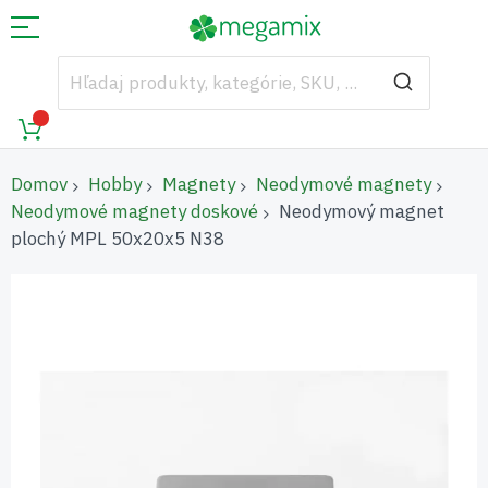
Domov
Hobby
Magnety
Neodymové magnety
Neodymové magnety doskové
Neodymový magnet
plochý MPL 50x20x5 N38
Preskočiť
na
koniec
galérie
obrázkov