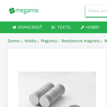
DOMÁCNOSŤ
TEXTIL
HOBBY
Domov
Hobby
Magnety
Neodymové magnety
N
Preskočiť
na
koniec
galérie
obrázkov