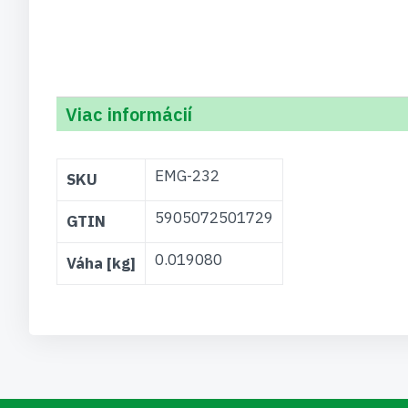
Viac informácií
Viac
EMG-232
SKU
informácií
5905072501729
GTIN
0.019080
Váha [kg]