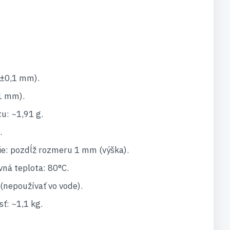
(±0,1 mm).
1 mm).
: ~1,91 g.
.
e: pozdĺž rozmeru 1 mm (výška).
ná teplota: 80°C.
(nepoužívať vo vode).
ť: ~1,1 kg.