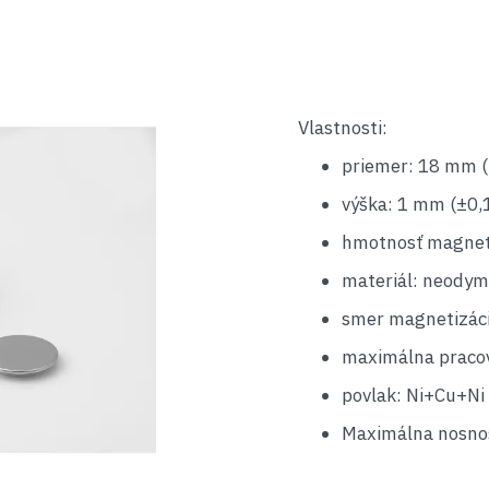
Vlastnosti:
priemer: 18 mm 
výška: 1 mm (±0,
hmotnosť magnetu
materiál: neodym
smer magnetizáci
maximálna pracov
povlak: Ni+Cu+Ni 
Maximálna nosnos