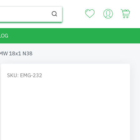
Your
LOG
 MW 18x1 N38
SKU: EMG-232