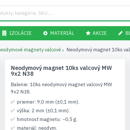
IZOLÁCIE
MATERIÁL
AKCIE
B
eodymové magnety valcové
Neodymový magnet 10ks va
Neodymový magnet 10ks valcový MW
9x2 N38
Balenie: 10ks neodymový magnet valcový MW
9x2 N38.
priemer: 9,0 mm (±0,1 mm).
výška: 2 mm (±0,1 mm).
hmotnosť magnetu: ~0,5 g.
materiál: neodym.