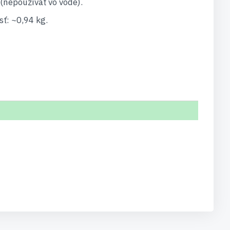
(nepoužívať vo vode).
ť: ~0,94 kg.