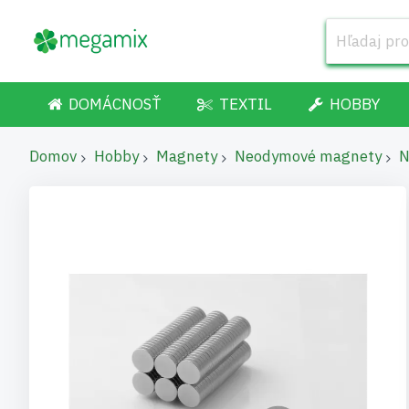
DOMÁCNOSŤ
TEXTIL
HOBBY
Domov
Hobby
Magnety
Neodymové magnety
N
Preskočiť
na
koniec
galérie
obrázkov