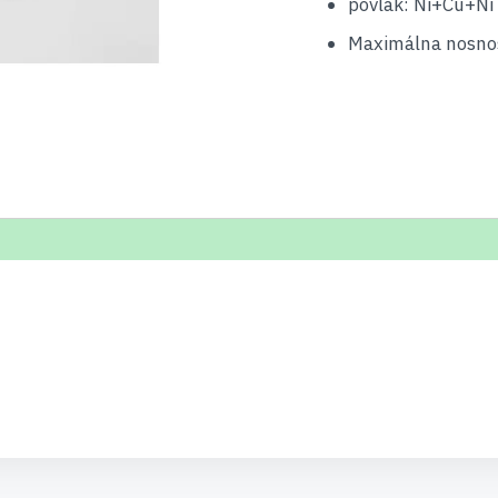
povlak: Ni+Cu+Ni 
Maximálna nosnos