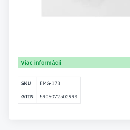
Viac informácií
Viac
SKU
EMG-173
informácií
GTIN
5905072502993