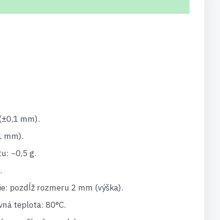
(±0,1 mm).
1 mm).
: ~0,5 g.
.
e: pozdĺž rozmeru 2 mm (výška).
ná teplota: 80°C.