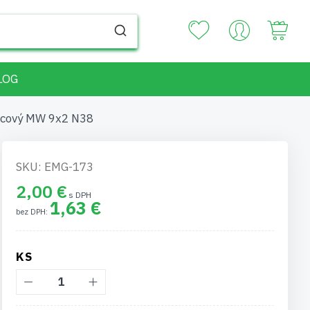
Your
LOG
lcový MW 9x2 N38
SKU: EMG-173
2,00 €
1,63 €
KS