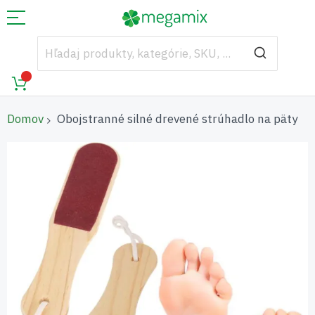
Domov
Obojstranné silné drevené strúhadlo na päty
Preskočiť
na
koniec
galérie
obrázkov