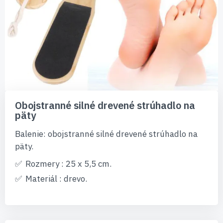
Preskočiť
na
Obojstranné silné drevené strúhadlo na
začiatok
päty
galérie
obrázkov
Balenie: obojstranné silné drevené strúhadlo na
päty.
Rozmery : 25 x 5,5 cm.
Materiál : drevo.