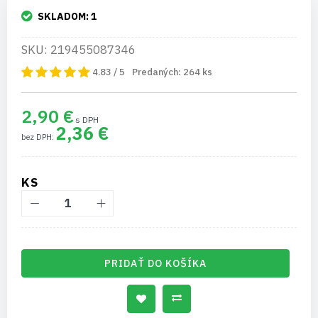
SKLADOM:
1
SKU: 219455087346
4.83 / 5
Predaných:
264
ks
2,90 €
2,36 €
KS
PRIDAŤ DO KOŠÍKA