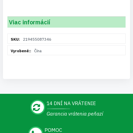
Viac informácií
Viac
219455087346
informácií
Čína
14 DNÍ NA VRÁTENIE
Garancia vrátenia peňazí
POMOC