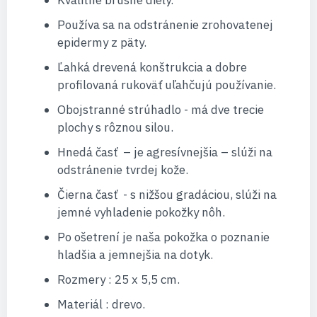
Kvalitné brúsne diely.
Používa sa na odstránenie zrohovatenej
epidermy z päty.
Ľahká drevená konštrukcia a dobre
profilovaná rukoväť uľahčujú používanie.
Obojstranné strúhadlo - má dve trecie
plochy s rôznou silou.
Hnedá časť – je agresívnejšia – slúži na
odstránenie tvrdej kože.
Čierna časť - s nižšou gradáciou, slúži na
jemné vyhladenie pokožky nôh.
Po ošetrení je naša pokožka o poznanie
hladšia a jemnejšia na dotyk.
Rozmery : 25 x 5,5 cm.
Materiál : drevo.