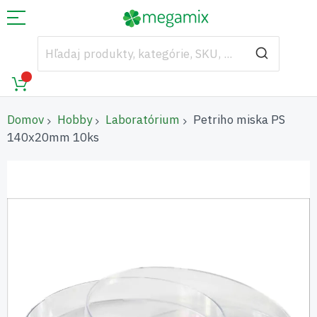
Domov
Hobby
Laboratórium
Petriho miska PS
140x20mm 10ks
Preskočiť
na
koniec
galérie
obrázkov