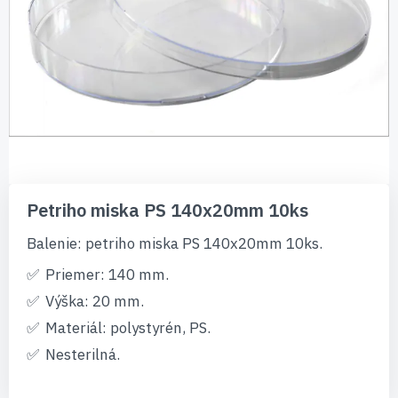
Preskočiť
na
Petriho miska PS 140x20mm 10ks
začiatok
galérie
Balenie: petriho miska PS 140x20mm 10ks.
obrázkov
Priemer: 140 mm.
Výška: 20 mm.
Materiál: polystyrén, PS.
Nesterilná.