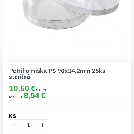
Preskočiť
na
Petriho miska PS 90x14,2mm 25ks
začiatok
sterilná
galérie
obrázkov
10,50 €
8,54 €
KS