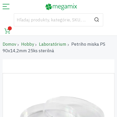
Domov
Hobby
Laboratórium
Petriho miska PS
90x14,2mm 25ks sterilná
Preskočiť
na
koniec
galérie
obrázkov