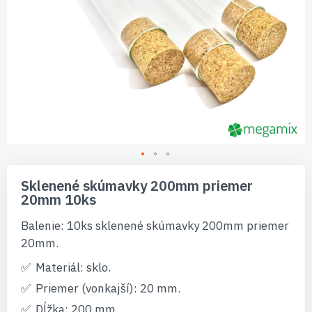
Preskočiť
na
Sklenené skúmavky 200mm priemer
začiatok
20mm 10ks
galérie
obrázkov
Balenie: 10ks sklenené skúmavky 200mm priemer
20mm.
Materiál: sklo.
Priemer (vonkajší): 20 mm.
Dĺžka: 200 mm.