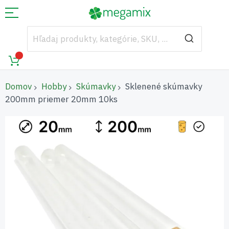
Domov
Hobby
Skúmavky
Sklenené skúmavky
200mm priemer 20mm 10ks
Preskočiť
na
koniec
galérie
obrázkov