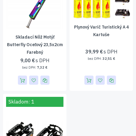
Plynový Varič Turistický A 4
Kartuše
Skladací Nôž Motýľ
Butterfly Oceľový 23,5x2cm
39,99 €
Farebný
32,51 €
9,00 €
7,32 €
Skladom: 1