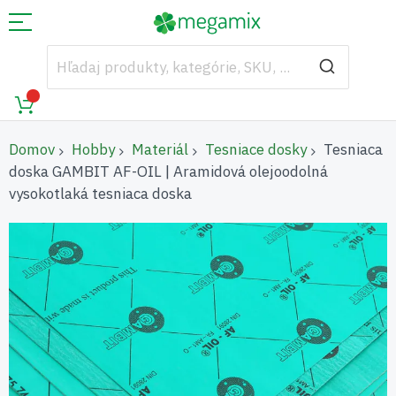
Domov
Hobby
Materiál
Tesniace dosky
Tesniaca
doska GAMBIT AF-OIL | Aramidová olejoodolná
vysokotlaká tesniaca doska
Preskočiť
na
koniec
galérie
obrázkov