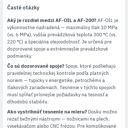
Časté otázky
Aký je rozdiel medzi AF-OIL a AF-200?
AF-OIL je
výkonnostne nadradená — maximálny tlak 10 MPa
(vs. 6 MPa), vyššia prevádzková teplota 300 °C (vs.
220 °C) a špeciálna olejoodolnosť. Je určená pre
dozorované spoje a extrémnejšie prevádzkové
podmienky.
Čo sú dozorované spoje?
Spoje, ktoré podliehajú
pravidelnej technickej kontrole podľa platných
noriem — typicky v energetike, petrochémii a
tlakových zariadeniach. Tesnenie v týchto spojoch
musí spĺňať prísnejšie požiadavky na tesnosť a
dlhodobú stabilitu.
Ako vystrihnúť tesnenie na mieru?
Dosku možno
rezať bežnými nástrojmi — nožnicami na plech,
vysekávačom alebo CNC frézou. Pre komplikované