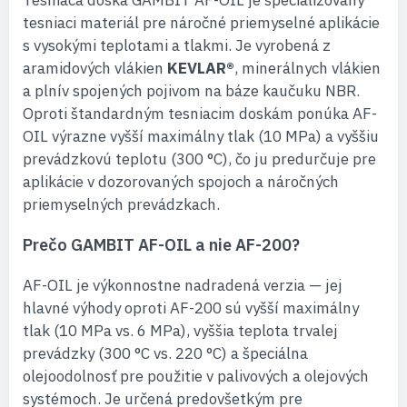
Tesniaca doska GAMBIT AF-OIL je špecializovaný
tesniaci materiál pre náročné priemyselné aplikácie
s vysokými teplotami a tlakmi. Je vyrobená z
aramidových vlákien
KEVLAR®
, minerálnych vlákien
a plnív spojených pojivom na báze kaučuku NBR.
Oproti štandardným tesniacim doskám ponúka AF-
OIL výrazne vyšší maximálny tlak (10 MPa) a vyššiu
prevádzkovú teplotu (300 °C), čo ju predurčuje pre
aplikácie v dozorovaných spojoch a náročných
priemyselných prevádzkach.
Prečo GAMBIT AF-OIL a nie AF-200?
AF-OIL je výkonnostne nadradená verzia — jej
hlavné výhody oproti AF-200 sú vyšší maximálny
tlak (10 MPa vs. 6 MPa), vyššia teplota trvalej
prevádzky (300 °C vs. 220 °C) a špeciálna
olejoodolnosť pre použitie v palivových a olejových
systémoch. Je určená predovšetkým pre