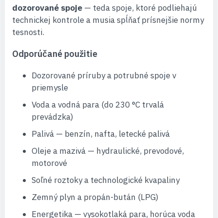
dozorované spoje
— teda spoje, ktoré podliehajú
technickej kontrole a musia spĺňať prísnejšie normy
tesnosti.
Odporúčané použitie
Dozorované príruby a potrubné spoje v
priemysle
Voda a vodná para (do 230 °C trvalá
prevádzka)
Palivá — benzín, nafta, letecké palivá
Oleje a mazivá — hydraulické, prevodové,
motorové
Soľné roztoky a technologické kvapaliny
Zemný plyn a propán-bután (LPG)
Energetika — vysokotlaká para, horúca voda