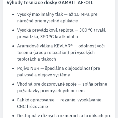
Výhody tesniace dosky GAMBIT AF-OIL
Vysoký maximálny tlak — až 10 MPa pre
náročné priemyselné aplikácie
Vysoká prevádzková teplota — 300 °C trvalá
prevádzka, 350 °C krátkodobo
Aramidové vlákna KEVLAR® — odolnosť voči
tečeniu (creep relaxation) pri vysokých
teplotách a tlakoch
Pojivo NBR — špeciálna olejoodolnosť pre
palivové a olejové systémy
Vhodná pre dozorované spoje — spĺňa prísne
požiadavky priemyselných noriem
Ľahké opracovanie — rezanie, vysekávanie,
CNC frézovanie
Dostupná v rôznych rozmeroch a hrúbkach pre