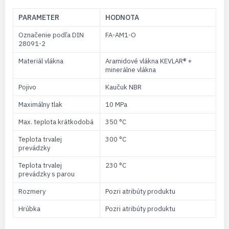
PARAMETER
HODNOTA
Označenie podľa DIN
FA-AM1-O
28091-2
Materiál vlákna
Aramidové vlákna KEVLAR® +
minerálne vlákna
Pojivo
Kaučuk NBR
Maximálny tlak
10 MPa
Max. teplota krátkodobá
350 °C
Teplota trvalej
300 °C
prevádzky
Teplota trvalej
230 °C
prevádzky s parou
Rozmery
Pozri atribúty produktu
Hrúbka
Pozri atribúty produktu