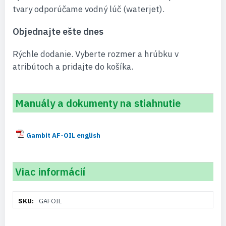
tvary odporúčame vodný lúč (waterjet).
Objednajte ešte dnes
Rýchle dodanie. Vyberte rozmer a hrúbku v
atribútoch a pridajte do košíka.
Manuály a dokumenty na stiahnutie
Gambit AF-OIL english
Viac informácií
Viac
GAFOIL
informácií