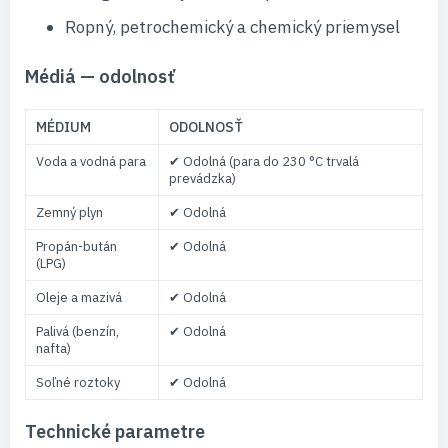
Ropný, petrochemický a chemický priemysel
Médiá — odolnosť
MÉDIUM
ODOLNOSŤ
Voda a vodná para
✔ Odolná (para do 230 °C trvalá
prevádzka)
Zemný plyn
✔ Odolná
Propán-bután
✔ Odolná
(LPG)
Oleje a mazivá
✔ Odolná
Palivá (benzín,
✔ Odolná
nafta)
Soľné roztoky
✔ Odolná
Technické parametre