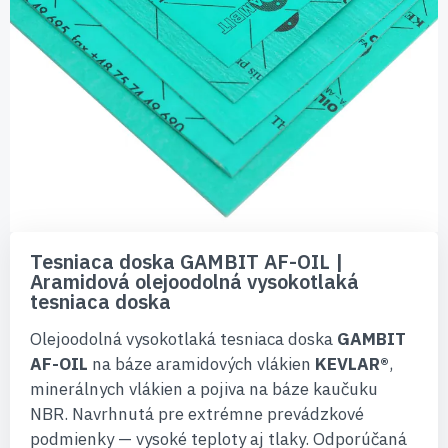
Preskočiť
na
Tesniaca doska GAMBIT AF-OIL |
začiatok
Aramidová olejoodolná vysokotlaká
galérie
tesniaca doska
obrázkov
Olejoodolná vysokotlaká tesniaca doska
GAMBIT
AF-OIL
na báze aramidových vlákien
KEVLAR®
,
minerálnych vlákien a pojiva na báze kaučuku
NBR. Navrhnutá pre extrémne prevádzkové
podmienky — vysoké teploty aj tlaky. Odporúčaná