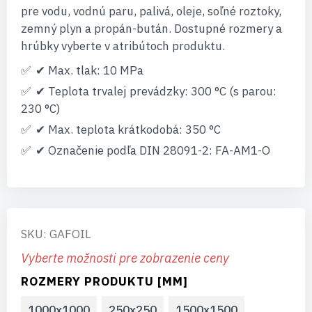
pre vodu, vodnú paru, palivá, oleje, soľné roztoky,
zemný plyn a propán-bután. Dostupné rozmery a
hrúbky vyberte v atribútoch produktu.
✔ Max. tlak: 10 MPa
✔ Teplota trvalej prevádzky: 300 °C (s parou:
230 °C)
✔ Max. teplota krátkodobá: 350 °C
✔ Označenie podľa DIN 28091-2: FA-AM1-O
SKU: GAFOIL
Vyberte možnosti pre zobrazenie ceny
ROZMERY PRODUKTU [MM]
1000x1000
250x250
1500x1500