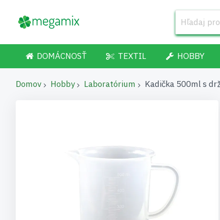
DOMÁCNOSŤ
TEXTIL
HOBBY
Domov
Hobby
Laboratórium
Kadička 500ml s dr
Preskočiť
na
koniec
galérie
obrázkov