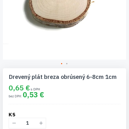
Preskočiť
na
Drevený plát breza obrúsený 6-8cm 1cm
začiatok
galérie
0,65 €
obrázkov
0,53 €
KS