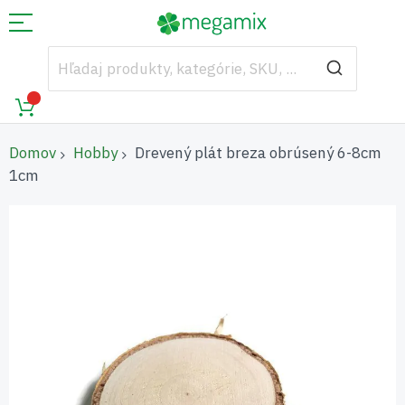
Domov
Hobby
Drevený plát breza obrúsený 6-8cm
1cm
Preskočiť
na
koniec
galérie
obrázkov