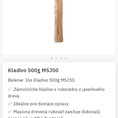
Preskočiť
na
Kladivo 500g MSJ50
začiatok
galérie
Balenie: 1ks Kladivo 500g MSJ50.
obrázkov
Zámočnícke kladivo s rukoväťou z jaseňového
dreva.
Ideálne pre domáce opravy.
Masívna drevená rukoväť zaisťuje dokonalý