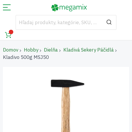
Domov
Hobby
Dielňa
Kladivá Sekery Páčidlá
Kladivo 500g MSJ50
Preskočiť
na
koniec
galérie
obrázkov