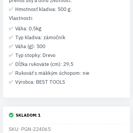
prenos sily a dlhú životnosť.
Hmotnosť kladiva: 500 g.
Vlastnosti:
Váha: 0,5kg
Typ kladiva: zámočník
Váha (g): 500
Typ stopky: Drevo
Dĺžka rukoväte (cm): 29,5
Rukoväť s mäkkým úchopom: nie
Výrobca: BEST TOOLS
SKLADOM:
1
SKU: PGN-224065