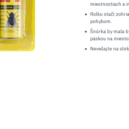
miestnostiach a i
Rolku stačí zohri
pohybom.
Šnúrka by mala b
páskou na miesto,
Nevešajte na slnk