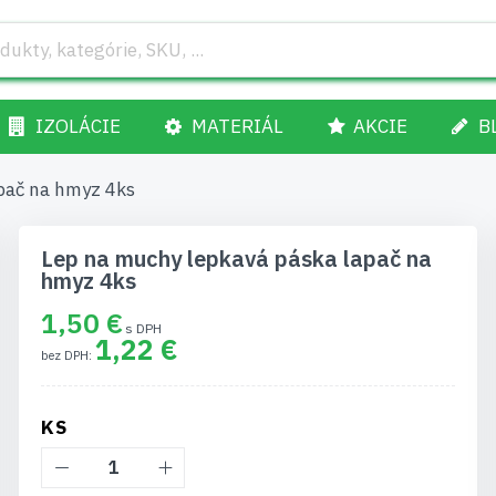
IZOLÁCIE
MATERIÁL
AKCIE
B
pač na hmyz 4ks
Lep na muchy lepkavá páska lapač na
hmyz 4ks
1,50 €
1,22 €
KS