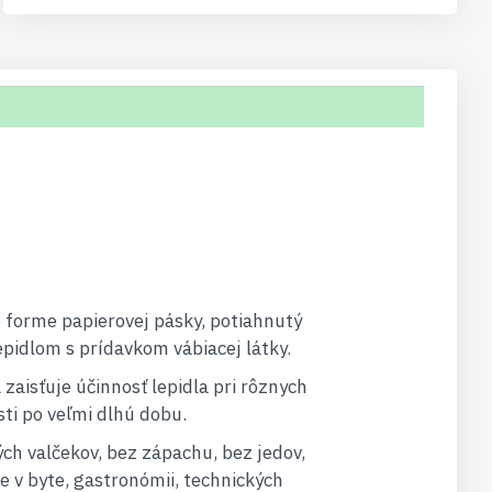
 forme papierovej pásky, potiahnutý
pidlom s prídavkom vábiacej látky.
a zaisťuje účinnosť lepidla pri rôznych
sti po veľmi dlhú dobu.
ých valčekov, bez zápachu, bez jedov,
e v byte, gastronómii, technických