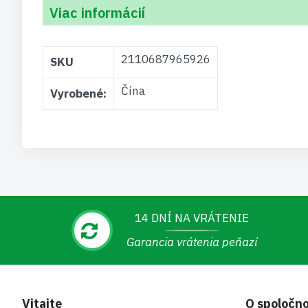
Viac informácií
Viac
2110687965926
SKU
informácií
Čína
Vyrobené:
14 DNÍ NA VRÁTENIE
Garancia vrátenia peňazí
Vitajte
O spoločno