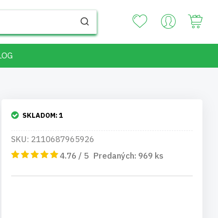
Your
LOG
SKLADOM:
1
SKU: 2110687965926
4.76 / 5
Predaných:
969
ks