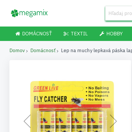
DOMÁCNOSŤ
TEXTIL
HOBBY
Domov
Domácnosť
Lep na muchy lepkavá páska la
Preskočiť
na
koniec
galérie
obrázkov