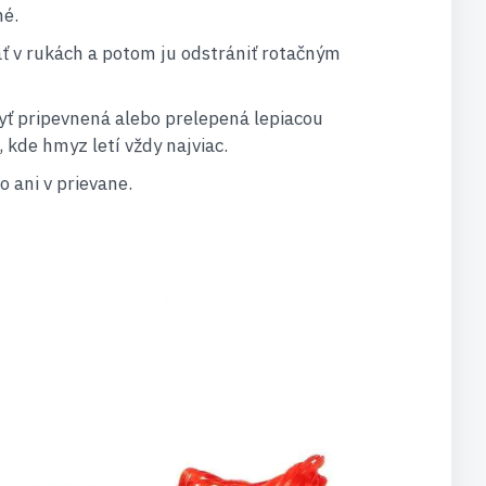
né.
ať v rukách a potom ju odstrániť rotačným
yť pripevnená alebo prelepená lepiacou
 kde hmyz letí vždy najviac.
o ani v prievane.