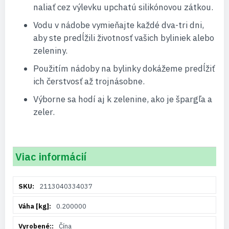
naliať cez výlevku upchatú silikónovou zátkou.
Vodu v nádobe vymieňajte každé dva-tri dni,
aby ste predĺžili životnosť vašich byliniek alebo
zeleniny.
Použitím nádoby na bylinky dokážeme predĺžiť
ich čerstvosť až trojnásobne.
Výborne sa hodí aj k zelenine, ako je špargľa a
zeler.
Viac informácií
Viac
2113040334037
informácií
0.200000
Čína