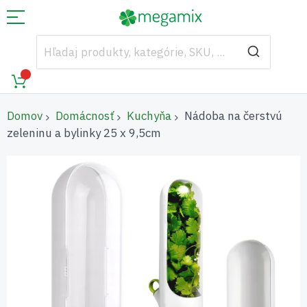
Domov
Domácnosť
Kuchyňa
Nádoba na čerstvú
zeleninu a bylinky 25 x 9,5cm
Preskočiť
na
koniec
galérie
obrázkov