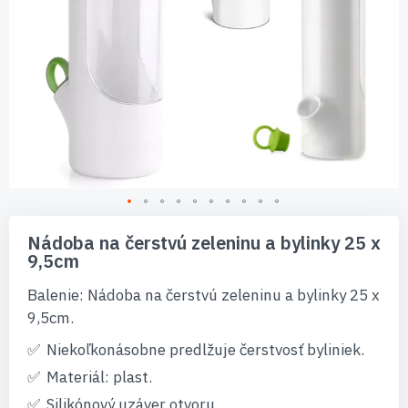
Preskočiť
na
Nádoba na čerstvú zeleninu a bylinky 25 x
začiatok
9,5cm
galérie
obrázkov
Balenie: Nádoba na čerstvú zeleninu a bylinky 25 x
9,5cm.
Niekoľkonásobne predlžuje čerstvosť byliniek.
Materiál: plast.
Silikónový uzáver otvoru.