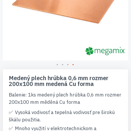
Preskočiť
na
Medený plech hrúbka 0,6 mm rozmer
začiatok
200x100 mm medená Cu forma
galérie
obrázkov
Balenie: 1ks medený plech hrúbka 0,6 mm rozmer
200x100 mm měděná Cu forma
Vysoká vodivosť a tepelná vodivosť pre širokú
škálu použitia.
Mnoho využití v elektrotechnickom a