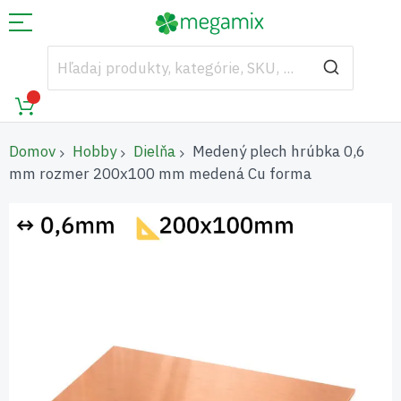
Domov
Hobby
Dielňa
Medený plech hrúbka 0,6
mm rozmer 200x100 mm medená Cu forma
Preskočiť
na
koniec
galérie
obrázkov