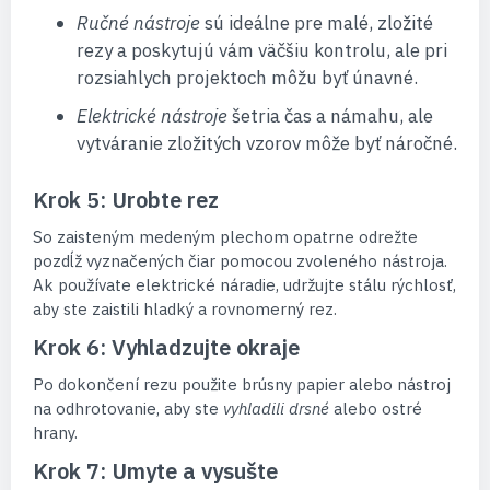
Ručné nástroje
sú ideálne pre malé, zložité
rezy a poskytujú vám väčšiu kontrolu, ale pri
rozsiahlych projektoch môžu byť únavné.
Elektrické nástroje
šetria čas a námahu, ale
vytváranie zložitých vzorov môže byť náročné.
Krok 5: Urobte rez
So zaisteným medeným plechom opatrne odrežte
pozdĺž vyznačených čiar pomocou zvoleného nástroja.
Ak používate elektrické náradie, udržujte stálu rýchlosť,
aby ste zaistili hladký a rovnomerný rez.
Krok 6: Vyhladzujte okraje
Po dokončení rezu použite brúsny papier alebo nástroj
na odhrotovanie, aby ste
vyhladili drsné
alebo ostré
hrany.
Krok 7: Umyte a vysušte