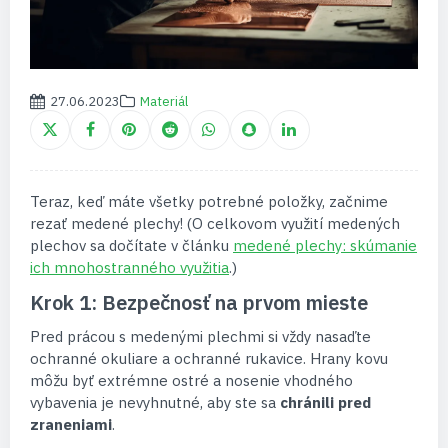
27.06.2023
Materiál
Teraz, keď máte všetky potrebné položky, začnime
rezať medené plechy! (O celkovom využití medených
plechov sa dočítate v článku
medené plechy: skúmanie
ich mnohostranného využitia
.)
Krok 1: Bezpečnosť na prvom mieste
Pred prácou s medenými plechmi si vždy nasaďte
ochranné okuliare a ochranné rukavice. Hrany kovu
môžu byť extrémne ostré a nosenie vhodného
vybavenia je nevyhnutné, aby ste sa
chránili pred
zraneniami
.