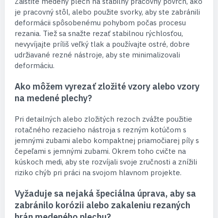
Zaistite medený plech na stabilný pracovný povrch, ako
je pracovný stôl, alebo použite svorky, aby ste zabránili
deformácii spôsobenému pohybom počas procesu
rezania. Tiež sa snažte rezať stabilnou rýchlosťou,
nevyvíjajte príliš veľký tlak a používajte ostré, dobre
udržiavané rezné nástroje, aby ste minimalizovali
deformáciu.
Ako môžem vyrezať zložité vzory alebo vzory
na medené plechy?
Pri detailných alebo zložitých rezoch zvážte použitie
rotačného rezacieho nástroja s rezným kotúčom s
jemnými zubami alebo kompaktnej priamočiarej píly s
čepeľami s jemnými zubami. Okrem toho cvičte na
kúskoch medi, aby ste rozvíjali svoje zručnosti a znížili
riziko chýb pri práci na svojom hlavnom projekte.
Vyžaduje sa nejaká špeciálna úprava, aby sa
zabránilo korózii alebo zakaleniu rezaných
hrán medeného plechu?