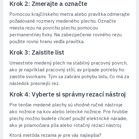
Krok 2: Zmerajte a označte
Pomocou krajčírskeho metra alebo pravítka odmerajte
požadované rozmery medeného plechu. Označte
miesta rezu na povrchu plechu pomocou
permanentnej fixky. Na zabezpečenie rovného rezu
použite rovnú hranu vedľa pravítka.
Krok 3: Zaistite list
Umiestnite medený plech na stabilný pracovný povrch,
ako je napríklad pracovný stôl, av prípade potreby ho
zaistite svorkami. Tým sa zabráni pohybu listu, čo má za
následok presnejší rez.
Krok 4: Vyberte si správny rezací nástroj
Pre tenšie medené plechy sú vhodné ručné nástroje
ako nožnice na kov alebo letecké nožnice. Pre hrubšie
plechy možno budete chcieť použiť elektrické náradie,
ako je priamočiara píla alebo rotačný rezací nástroj.
Ktorá metóda rezania je pre vás najlepšia?