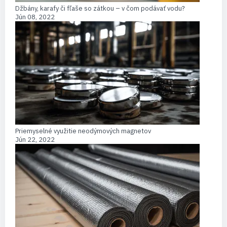
Džbány, karafy či fľaše so zátkou – v čom podávať vodu?
Jún 08, 2022
Priemyselné využitie neodýmových magnetov
Jún 22, 2022