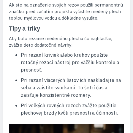
Ak ste na označenie svojich rezov použili permanentnú
značku, pred začatím projektu vyčistite medený plech
teplou mydlovou vodou a dôkladne vysušte.
Tipy a triky
Aby bolo rezanie medeného plechu čo najhladšie,
zvážte tieto dodatočné návrhy:
Pri rezaní kriviek alebo kruhov použite
rotačný rezací nástroj pre väčšiu kontrolu a
presnosť.
Pri rezaní viacerých listov ich naskladajte na
seba a zaistite svorkami. To šetrí čas a
zaisťuje konzistentné rozmery.
Pri veľkých rovných rezoch zvážte použitie
plechovej brzdy kvôli presnosti a účinnosti.