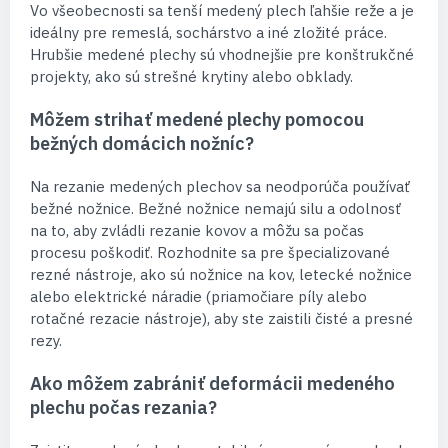
Vo všeobecnosti sa tenší medený plech ľahšie reže a je
ideálny pre remeslá, sochárstvo a iné zložité práce.
Hrubšie medené plechy sú vhodnejšie pre konštrukčné
projekty, ako sú strešné krytiny alebo obklady.
Môžem strihať medené plechy pomocou
bežných domácich nožníc?
Na rezanie medených plechov sa neodporúča používať
bežné nožnice. Bežné nožnice nemajú silu a odolnosť
na to, aby zvládli rezanie kovov a môžu sa počas
procesu poškodiť. Rozhodnite sa pre špecializované
rezné nástroje, ako sú nožnice na kov, letecké nožnice
alebo elektrické náradie (priamočiare píly alebo
rotačné rezacie nástroje), aby ste zaistili čisté a presné
rezy.
Ako môžem zabrániť deformácii medeného
plechu počas rezania?