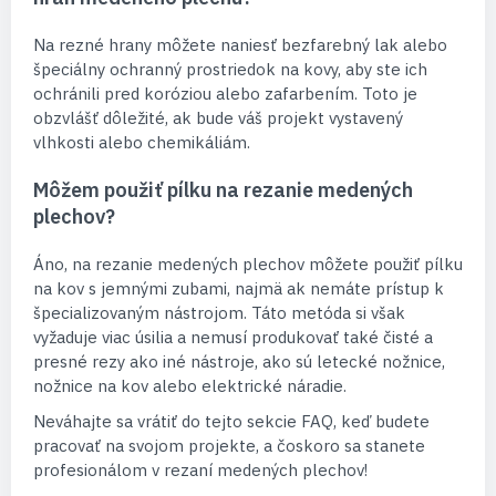
Na rezné hrany môžete naniesť bezfarebný lak alebo
špeciálny ochranný prostriedok na kovy, aby ste ich
ochránili pred koróziou alebo zafarbením. Toto je
obzvlášť dôležité, ak bude váš projekt vystavený
vlhkosti alebo chemikáliám.
Môžem použiť pílku na rezanie medených
plechov?
Áno, na rezanie medených plechov môžete použiť pílku
na kov s jemnými zubami, najmä ak nemáte prístup k
špecializovaným nástrojom. Táto metóda si však
vyžaduje viac úsilia a nemusí produkovať také čisté a
presné rezy ako iné nástroje, ako sú letecké nožnice,
nožnice na kov alebo elektrické náradie.
Neváhajte sa vrátiť do tejto sekcie FAQ, keď budete
pracovať na svojom projekte, a čoskoro sa stanete
profesionálom v rezaní medených plechov!