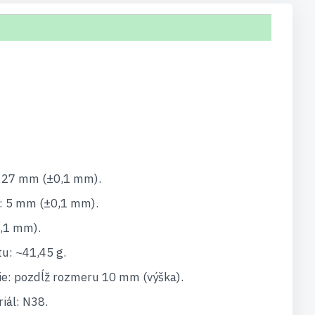
: 27 mm (±0,1 mm).
: 5 mm (±0,1 mm).
,1 mm).
u: ~41,45 g.
e: pozdĺž rozmeru 10 mm (výška).
iál: N38.