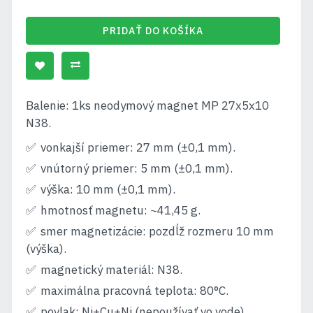
PRIDAŤ DO KOŠÍKA
Balenie: 1ks neodymový magnet MP 27x5x10
N38.
vonkajší priemer: 27 mm (±0,1 mm).
vnútorný priemer: 5 mm (±0,1 mm).
výška: 10 mm (±0,1 mm).
hmotnosť magnetu: ~41,45 g.
smer magnetizácie: pozdĺž rozmeru 10 mm
(výška).
magnetický materiál: N38.
maximálna pracovná teplota: 80°C.
povlak: Ni+Cu+Ni (nepoužívať vo vode).