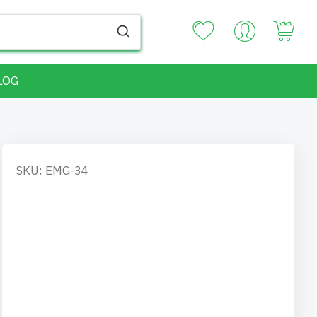
Your
LOG
SKU: EMG-34