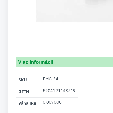
Viac informácií
Viac
EMG-34
SKU
informácií
5904121148519
GTIN
0.007000
Váha [kg]