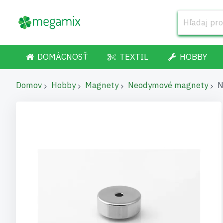
DOMÁCNOSŤ
TEXTIL
HOBBY
Domov
Hobby
Magnety
Neodymové magnety
N
Preskočiť
na
koniec
galérie
obrázkov