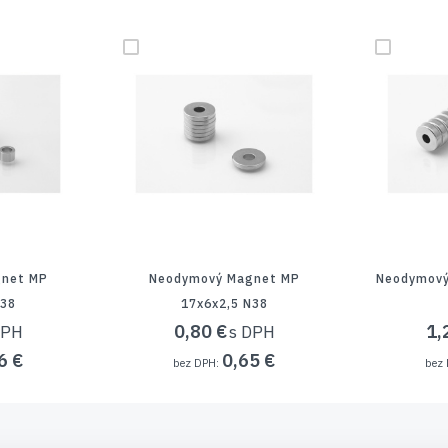
net MP
Neodymový Magnet MP
Neodymový
N38
17x6x2,5 N38
0,80 €
1,
6 €
0,65 €