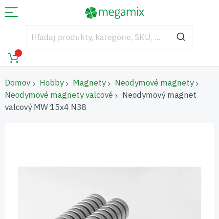
Domov
Hobby
Magnety
Neodymové magnety
Neodymové magnety valcové
Neodymový magnet
valcový MW 15x4 N38
Preskočiť
na
koniec
galérie
obrázkov