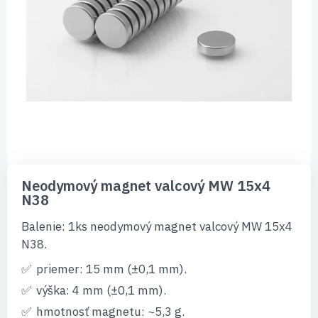
Preskočiť
na
Neodymový magnet valcový MW 15x4
začiatok
N38
galérie
obrázkov
Balenie: 1ks neodymový magnet valcový MW 15x4
N38.
priemer: 15 mm (±0,1 mm).
výška: 4 mm (±0,1 mm).
hmotnosť magnetu: ~5,3 g.