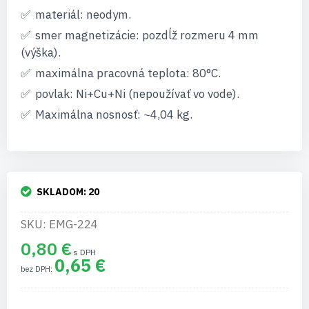
materiál: neodym.
smer magnetizácie: pozdĺž rozmeru 4 mm
(výška).
maximálna pracovná teplota: 80°C.
povlak: Ni+Cu+Ni (nepoužívať vo vode).
Maximálna nosnosť: ~4,04 kg.
SKLADOM:
20
SKU: EMG-224
0,80 €
0,65 €