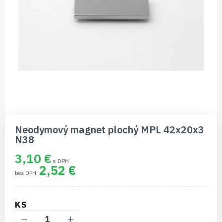
Preskočiť
na
Neodymový magnet plochý MPL 42x20x3
začiatok
N38
galérie
obrázkov
3,10 €
2,52 €
KS