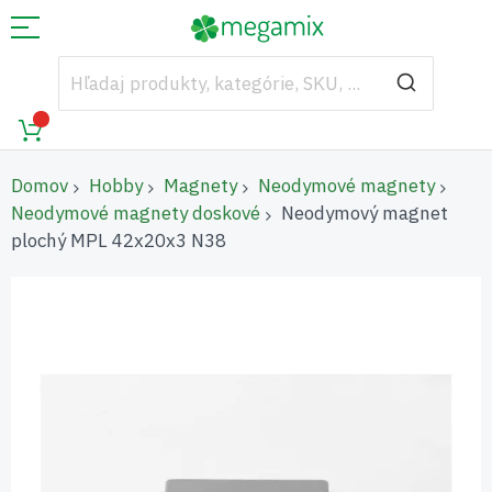
Domov
Hobby
Magnety
Neodymové magnety
Neodymové magnety doskové
Neodymový magnet
plochý MPL 42x20x3 N38
Preskočiť
na
koniec
galérie
obrázkov