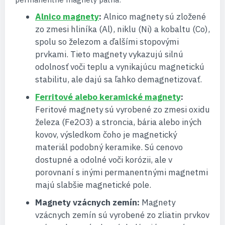
Alnico magnety
:
Alnico magnety sú zložené
zo zmesi hliníka (Al), niklu (Ni) a kobaltu (Co),
spolu so železom a ďalšími stopovými
prvkami. Tieto magnety vykazujú silnú
odolnosť voči teplu a vynikajúcu magnetickú
stabilitu, ale dajú sa ľahko demagnetizovať.
Ferritové alebo keramické magnety
:
Feritové magnety sú vyrobené zo zmesi oxidu
železa (Fe2O3) a stroncia, bária alebo iných
kovov, výsledkom čoho je magnetický
materiál podobný keramike. Sú cenovo
dostupné a odolné voči korózii, ale v
porovnaní s inými permanentnými magnetmi
majú slabšie magnetické pole.
Magnety vzácnych zemín:
Magnety
vzácnych zemín sú vyrobené zo zliatin prvkov