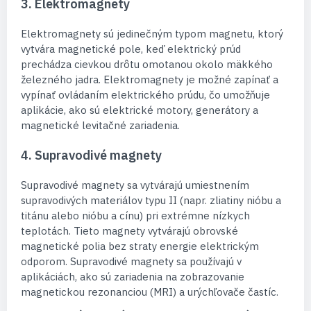
3. Elektromagnety
Elektromagnety sú jedinečným typom magnetu, ktorý
vytvára magnetické pole, keď elektrický prúd
prechádza cievkou drôtu omotanou okolo mäkkého
železného jadra. Elektromagnety je možné zapínať a
vypínať ovládaním elektrického prúdu, čo umožňuje
aplikácie, ako sú elektrické motory, generátory a
magnetické levitačné zariadenia.
4. Supravodivé magnety
Supravodivé magnety sa vytvárajú umiestnením
supravodivých materiálov typu II (napr. zliatiny nióbu a
titánu alebo nióbu a cínu) pri extrémne nízkych
teplotách. Tieto magnety vytvárajú obrovské
magnetické polia bez straty energie elektrickým
odporom. Supravodivé magnety sa používajú v
aplikáciách, ako sú zariadenia na zobrazovanie
magnetickou rezonanciou (MRI) a urýchľovače častíc.