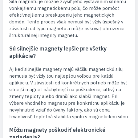
Sila magnetu je možné zvýšiť jeho vystavením silnému
vonkajšiemu magnetickému poľu, čo môže pomôcť
efektívnejšiemu preskupeniu jeho magnetických
domén. Tento proces však nemusí byť vždy úspešný v
závislosti od typu magnetu a môže riskovať ohrozenie
štrukturálnej integrity magnetu.
Sú silnejšie magnety lepšie pre všetky
aplikácie?
Aj keď silnejšie magnety majú väčšiu magnetickú silu,
nemusia byť vždy tou najlepšou voľbou pre každú
aplikáciu. V závislosti od konkrétnych potrieb môže byť
silnejší magnet náchylnejší na poškodenie, citlivý na
zmeny teploty alebo drahší ako slabší magnet. Pri
výbere vhodného magnetu pre konkrétnu aplikáciu je
nevyhnutné vziať do úvahy faktory, ako sú cena,
trvanlivosť, teplotná stabilita spolu s magnetickou silou.
Môžu magnety poškodiť elektronické
zariadenia?