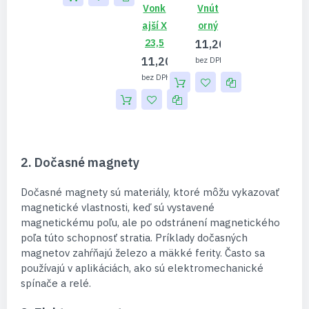
Vonk
Vnút
Ajší X
Orný
23,5
11,20 €
11,20 €
9,11 €
9,11 €
2. Dočasné magnety
Dočasné magnety sú materiály, ktoré môžu vykazovať
magnetické vlastnosti, keď sú vystavené
magnetickému poľu, ale po odstránení magnetického
poľa túto schopnosť stratia. Príklady dočasných
magnetov zahŕňajú železo a mäkké ferity. Často sa
používajú v aplikáciách, ako sú elektromechanické
spínače a relé.