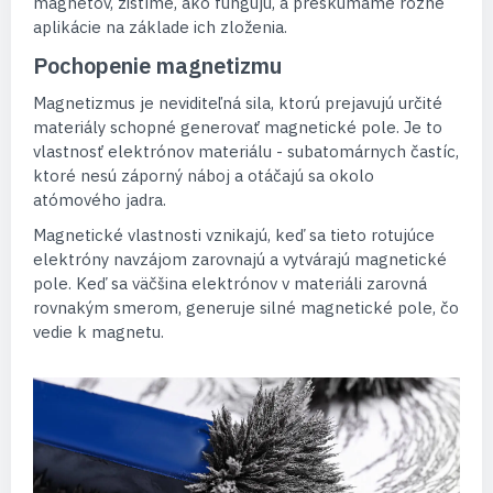
magnetov, zistíme, ako fungujú, a preskúmame rôzne
aplikácie na základe ich zloženia.
Pochopenie magnetizmu
Magnetizmus je neviditeľná sila, ktorú prejavujú určité
materiály schopné generovať magnetické pole. Je to
vlastnosť elektrónov materiálu - subatomárnych častíc,
ktoré nesú záporný náboj a otáčajú sa okolo
atómového jadra.
Magnetické vlastnosti vznikajú, keď sa tieto rotujúce
elektróny navzájom zarovnajú a vytvárajú magnetické
pole. Keď sa väčšina elektrónov v materiáli zarovná
rovnakým smerom, generuje silné magnetické pole, čo
vedie k magnetu.