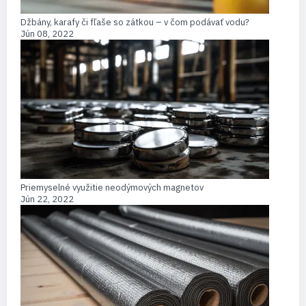
Džbány, karafy či fľaše so zátkou – v čom podávať vodu?
Jún 08, 2022
Priemyselné využitie neodýmových magnetov
Jún 22, 2022