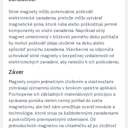
Silné magnety môžu potenciálne poškodiť
elektronické zariadenia, pretože môžu vytvárať
magnetické polia, ktoré rušia alebo poškodzujú jemné
komponenty vo vnútri zariadenia. Napríklad silný
magnet umiestnený v blízkosti pevného disku počítača
by mohol poškodiť údaje uložené na disku alebo
spôsobiť poruchu zariadenia. Všeobecne sa odporúča
uchovávať silné magnety v bezpečnej vzdialenosti od
elektronických zariadení, aby nedošlo k ich poškodeniu.
Záver
Magnety svojím jedinečným zložením a vlastnosťami
zohrávajú významnú úlohu v širokom spektre aplikácií.
Pochopenie ich základných materiálových princípov a
správania ponúka nielen cenný pohľad do sveta
magnetizmu, ale tiež nám umožňuje oceniť inovácie a
technológie, ktoré stoja za každodennými zariadeniami
a pokročilými priemyselnými odvetviami. Od
jednoduchosti magnetov na chladničku až po zložitosť