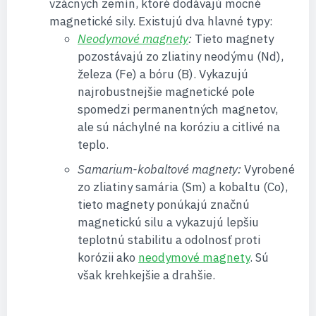
vzácnych zemín, ktoré dodávajú mocné
magnetické sily. Existujú dva hlavné typy:
Neodymové magnety
:
Tieto magnety
pozostávajú zo zliatiny neodýmu (Nd),
železa (Fe) a bóru (B). Vykazujú
najrobustnejšie magnetické pole
spomedzi permanentných magnetov,
ale sú náchylné na koróziu a citlivé na
teplo.
Samarium-kobaltové magnety:
Vyrobené
zo zliatiny samária (Sm) a kobaltu (Co),
tieto magnety ponúkajú značnú
magnetickú silu a vykazujú lepšiu
teplotnú stabilitu a odolnosť proti
korózii ako
neodymové magnety
. Sú
však krehkejšie a drahšie.