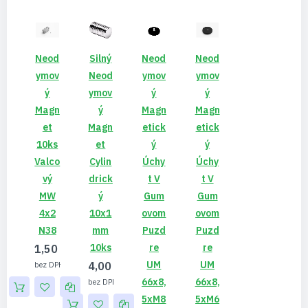
Neod
Silný
Neod
Neod
Ymov
Neod
Ymov
Ymov
Ý
Ymov
Ý
Ý
Magn
Ý
Magn
Magn
Et
Magn
Etick
Etick
10ks
Et
Ý
Ý
Valco
Cylin
Úchy
Úchy
Vý
Drick
T V
T V
MW
Ý
Gum
Gum
4x2
10x1
Ovom
Ovom
N38
Mm
Puzd
Puzd
10ks
Re
Re
1,50 €
UM
UM
4,00 €
1,22 €
66x8,
66x8,
3,25 €
5xM8
5xM6