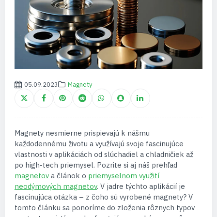
05.09.2023
Magnety
Magnety nesmierne prispievajú k nášmu
každodennému životu a využívajú svoje fascinujúce
vlastnosti v aplikáciách od slúchadiel a chladničiek až
po high-tech priemysel. Pozrite si aj náš prehľad
magnetov
a článok o
priemyselnom využití
neodýmových magnetov
. V jadre týchto aplikácií je
fascinujúca otázka – z čoho sú vyrobené magnety? V
tomto článku sa ponoríme do zloženia rôznych typov