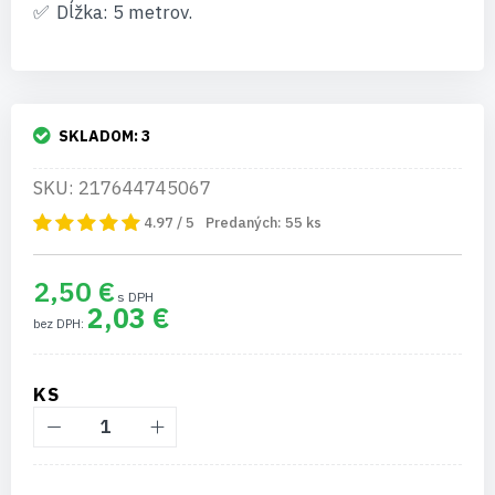
Dĺžka: 5 metrov.
SKLADOM:
3
SKU: 217644745067
4.97 / 5
Predaných:
55
ks
2,50 €
2,03 €
KS