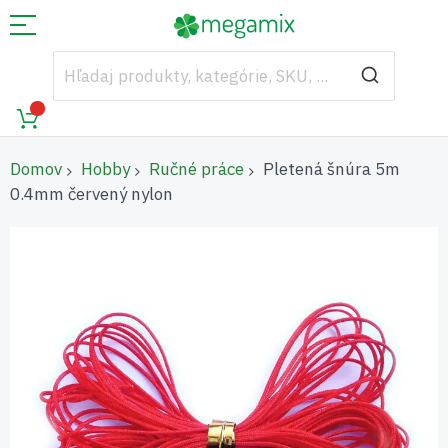
Domov
Hobby
Ručné práce
Pletená šnúra 5m
0.4mm červený nylon
Preskočiť
na
koniec
galérie
obrázkov