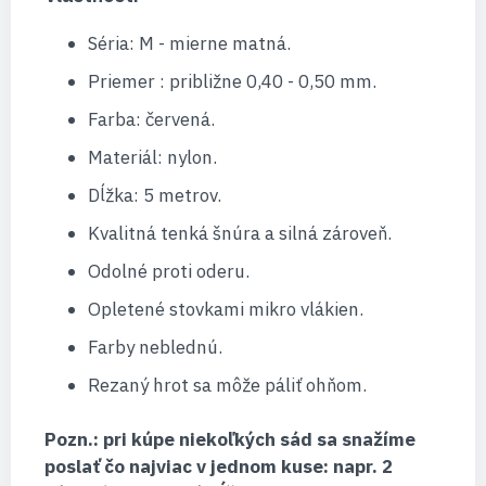
Séria: M - mierne matná.
Priemer : približne 0,40 - 0,50 mm.
Farba: červená.
Materiál: nylon.
Dĺžka: 5 metrov.
Kvalitná tenká šnúra a silná zároveň.
Odolné proti oderu.
Opletené stovkami mikro vlákien.
Farby neblednú.
Rezaný hrot sa môže páliť ohňom.
Pozn.: pri kúpe niekoľkých sád sa snažíme
poslať čo najviac v jednom kuse: napr. 2