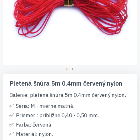
Preskočiť
na
Pletená šnúra 5m 0.4mm červený nylon
začiatok
galérie
Balenie: pletená šnúra 5m 0.4mm červený nylon.
obrázkov
Séria: M - mierne matná.
Priemer : približne 0,40 - 0,50 mm.
Farba: červená.
Materiál: nylon.