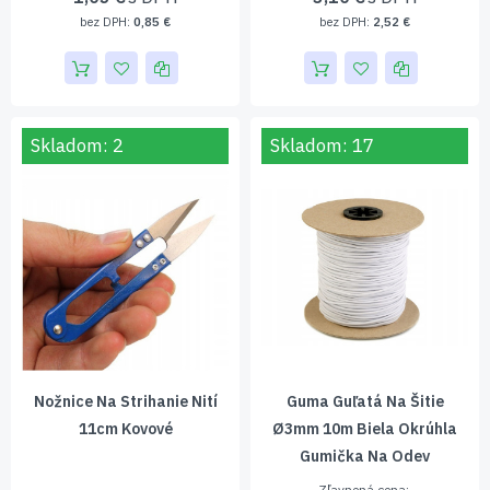
0,85 €
2,52 €
Skladom: 2
Skladom: 17
Nožnice Na Strihanie Nití
Guma Guľatá Na Šitie
11cm Kovové
Ø3mm 10m Biela Okrúhla
Gumička Na Odev
Zľavnená cena