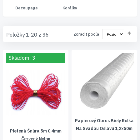
Decoupage
Korálky
Nas
Položky
1
-
20
z
36
Zoradiť podľa
zos
sm
Skladom: 3
Papierový Obrus Biely Rolka
Na Svadbu Oslavu 1,2x50m
Pletená Šnúra 5m 0.4mm
Červený Nylon