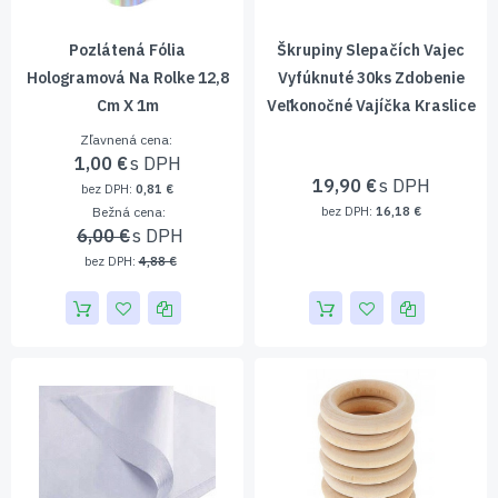
Pozlátená Fólia
Škrupiny Slepačích Vajec
Hologramová Na Rolke 12,8
Vyfúknuté 30ks Zdobenie
Cm X 1m
Veľkonočné Vajíčka Kraslice
Zľavnená cena
1,00 €
19,90 €
0,81 €
Bežná cena
16,18 €
6,00 €
4,88 €