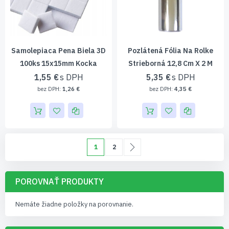
Samolepiaca Pena Biela 3D
Pozlátená Fólia Na Rolke
100ks 15x15mm Kocka
Strieborná 12,8 Cm X 2 M
1,55 €
5,35 €
1,26 €
4,35 €
Page
Momentálne čítate stránku
Page
Page
Pokračovať
1
2
POROVNAŤ PRODUKTY
Nemáte žiadne položky na porovnanie.