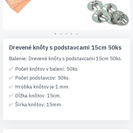
Preskočiť
na
Drevené knôty s podstavcami 15cm 50ks
začiatok
galérie
Balenie: Drevené knôty s podstavcami 15cm 50ks.
obrázkov
Počet knôtov v balení: 50ks.
Počet podstavcov: 50ks.
Hrúbka knôtov je 1 mm.
Dĺžka knôtov: 15cm.
Šírka knôtov: 15mm.