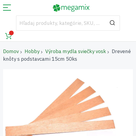
Domov
Hobby
Výroba mydla sviečky vosk
Drevené
knôty s podstavcami 15cm 50ks
Preskočiť
na
koniec
galérie
obrázkov