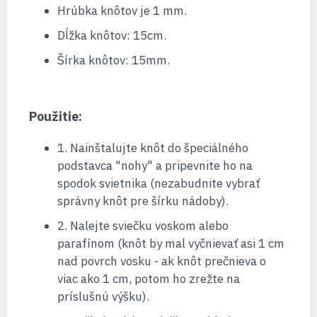
Hrúbka knôtov je 1 mm.
Dĺžka knôtov: 15cm.
Šírka knôtov: 15mm.
Použitie:
1. Nainštalujte knôt do špeciálného
podstavca "nohy" a pripevnite ho na
spodok svietnika (nezabudnite vybrať
správny knôt pre šírku nádoby).
2. Nalejte sviečku voskom alebo
parafínom (knôt by mal vyčnievať asi 1 cm
nad povrch vosku - ak knôt prečnieva o
viac ako 1 cm, potom ho zrežte na
príslušnú výšku).