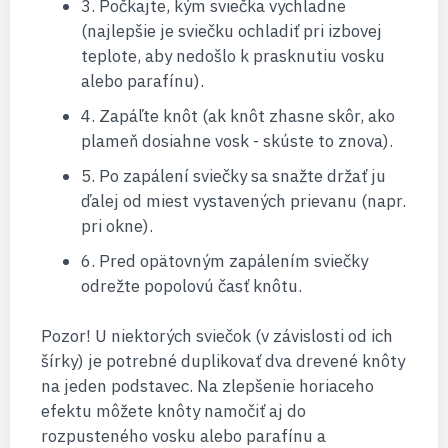
3. Počkajte, kým sviečka vychladne
(najlepšie je sviečku ochladiť pri izbovej
teplote, aby nedošlo k prasknutiu vosku
alebo parafínu).
4. Zapáľte knôt (ak knôt zhasne skôr, ako
plameň dosiahne vosk - skúste to znova).
5. Po zapálení sviečky sa snažte držať ju
ďalej od miest vystavených prievanu (napr.
pri okne).
6. Pred opätovným zapálením sviečky
odrežte popolovú časť knôtu.
Pozor! U niektorých sviečok (v závislosti od ich
šírky) je potrebné duplikovať dva drevené knôty
na jeden podstavec. Na zlepšenie horiaceho
efektu môžete knôty namočiť aj do
rozpusteného vosku alebo parafínu a