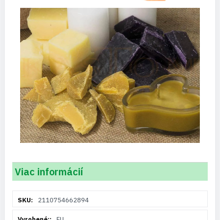
Viac informácií
Viac
2110754662894
informácií
EU