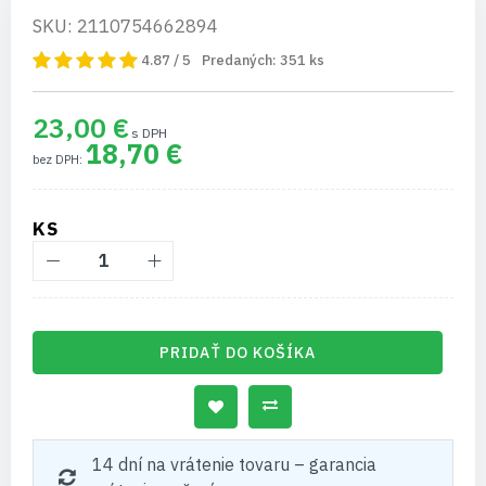
SKU: 2110754662894
4.87 / 5
Predaných:
351
ks
23,00 €
18,70 €
KS
PRIDAŤ DO KOŠÍKA
14 dní na vrátenie tovaru – garancia