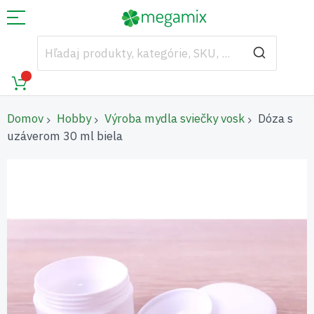
Domov
Hobby
Výroba mydla sviečky vosk
Dóza s
uzáverom 30 ml biela
Preskočiť
na
koniec
galérie
obrázkov