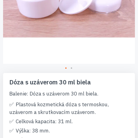
Preskočiť
na
Dóza s uzáverom 30 ml biela
začiatok
galérie
Balenie: Dóza s uzáverom 30 ml biela.
obrázkov
Plastová kozmetická dóza s termoskou,
uzáverom a skrutkovacím uzáverom.
Celková kapacita: 31 ml.
Výška: 38 mm.