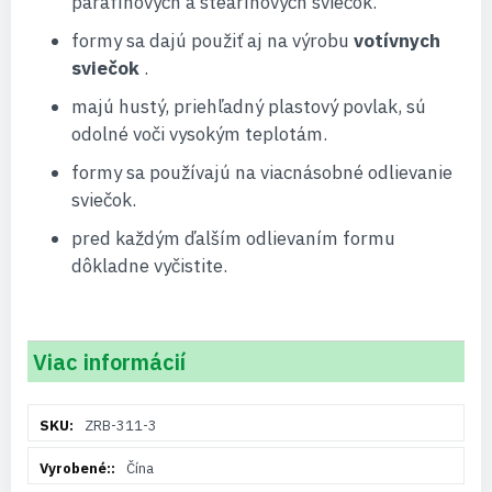
parafínových a stearínových sviečok.
formy sa dajú použiť aj na výrobu
votívnych
sviečok
.
majú hustý, priehľadný plastový povlak, sú
odolné voči vysokým teplotám.
formy sa používajú na viacnásobné odlievanie
sviečok.
pred každým ďalším odlievaním formu
dôkladne vyčistite.
Viac informácií
Viac
ZRB-311-3
informácií
Čína