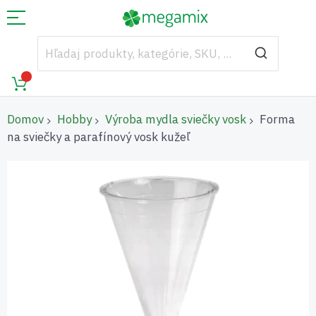
Domov
Hobby
Výroba mydla sviečky vosk
Forma
na sviečky a parafínový vosk kužeľ
Preskočiť
na
koniec
galérie
obrázkov