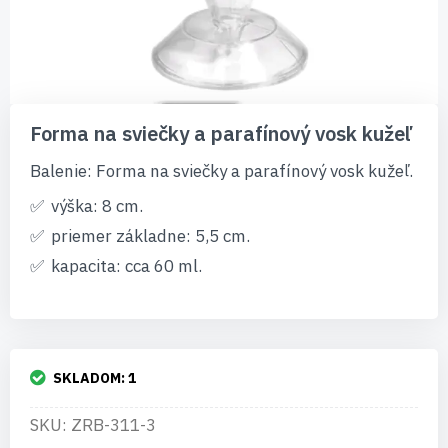
Preskočiť
na
Forma na sviečky a parafínový vosk kužeľ
začiatok
galérie
Balenie: Forma na sviečky a parafínový vosk kužeľ.
obrázkov
výška: 8 cm.
priemer základne: 5,5 cm.
kapacita: cca 60 ml.
SKLADOM:
1
SKU: ZRB-311-3