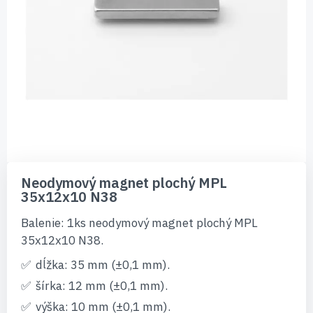
Preskočiť
na
Neodymový magnet plochý MPL
začiatok
35x12x10 N38
galérie
obrázkov
Balenie: 1ks neodymový magnet plochý MPL
35x12x10 N38.
dĺžka: 35 mm (±0,1 mm).
šírka: 12 mm (±0,1 mm).
výška: 10 mm (±0,1 mm).