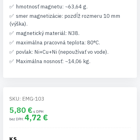
hmotnosť magnetu: ~63,64 g.
smer magnetizácie: pozdĺž rozmeru 10 mm
(výška).
magnetický materiál: N38.
maximálna pracovná teplota: 80°C.
povlak: Ni+Cu+Ni (nepoužívať vo vode).
Maximálna nosnosť: ~14,06 kg.
SKU: EMG-103
5,80 €
4,72 €
KS