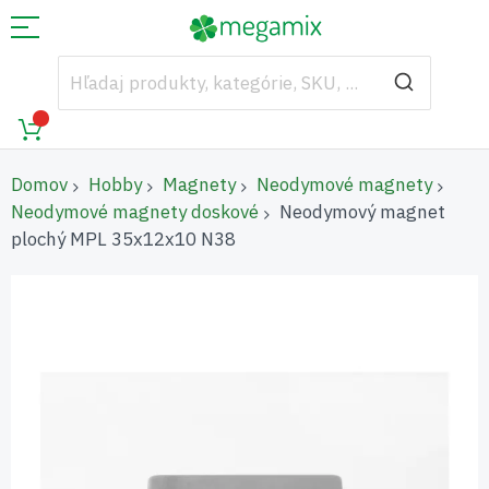
Domov
Hobby
Magnety
Neodymové magnety
Neodymové magnety doskové
Neodymový magnet
plochý MPL 35x12x10 N38
Preskočiť
na
koniec
galérie
obrázkov