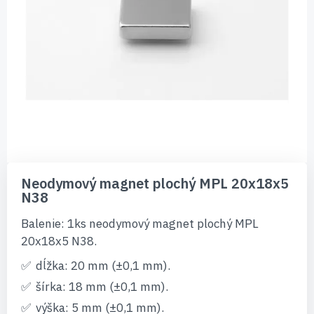
Preskočiť
na
Neodymový magnet plochý MPL 20x18x5
začiatok
N38
galérie
obrázkov
Balenie: 1ks neodymový magnet plochý MPL
20x18x5 N38.
dĺžka: 20 mm (±0,1 mm).
šírka: 18 mm (±0,1 mm).
výška: 5 mm (±0,1 mm).