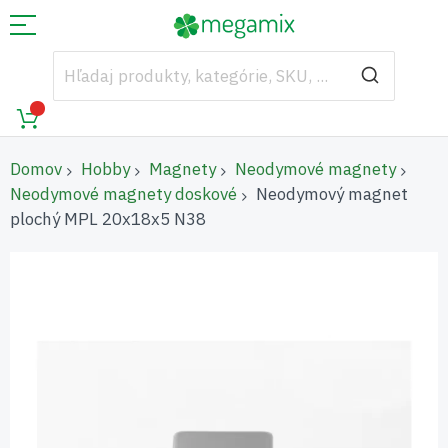
Domov
Hobby
Magnety
Neodymové magnety
Neodymové magnety doskové
Neodymový magnet
plochý MPL 20x18x5 N38
Preskočiť
na
koniec
galérie
obrázkov