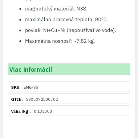
magnetický materiál: N38.
maximálna pracovná teplota: 80°C.
povlak: Ni+Cu+Ni (nepoužívať vo vode).
Maximálna nosnosť: ~7,82 kg.
Viac informácií
Viac
EMG-96
informácií
5905072500302
0.132300