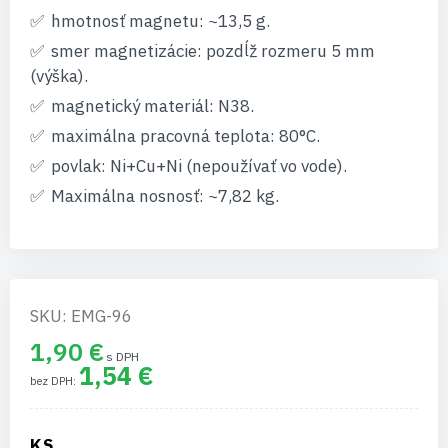
hmotnosť magnetu: ~13,5 g.
smer magnetizácie: pozdĺž rozmeru 5 mm
(výška).
magnetický materiál: N38.
maximálna pracovná teplota: 80°C.
povlak: Ni+Cu+Ni (nepoužívať vo vode).
Maximálna nosnosť: ~7,82 kg.
SKU: EMG-96
1,90 €
1,54 €
KS