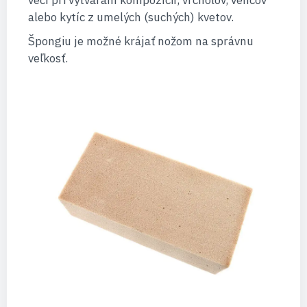
vecí pri vytváraní kompozícií, vrcholov, vencov
alebo kytíc z umelých (suchých) kvetov.
Špongiu je možné krájať nožom na správnu
veľkosť.