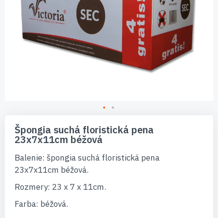
Preskočiť
na
Špongia suchá floristická pena
začiatok
23x7x11cm béžová
galérie
obrázkov
Balenie: špongia suchá floristická pena
23x7x11cm béžová.
Rozmery: 23 x 7 x 11cm.
Farba: béžová.