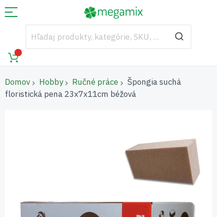
Domov
Hobby
Ručné práce
Špongia suchá
floristická pena 23x7x11cm béžová
Preskočiť
na
koniec
galérie
obrázkov