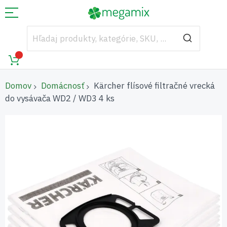
Domov
Domácnosť
Kärcher flísové filtračné vrecká
do vysávača WD2 / WD3 4 ks
Preskočiť
na
koniec
galérie
obrázkov