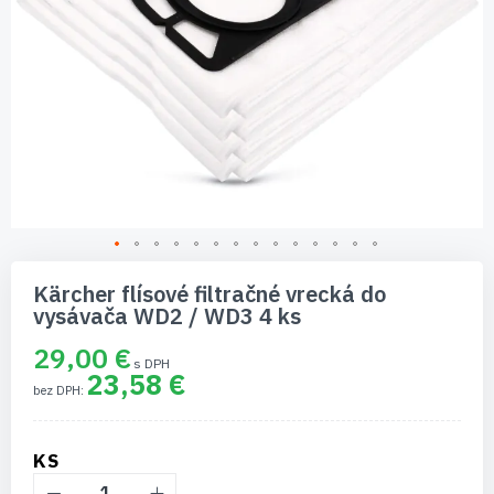
Preskočiť
na
Kärcher flísové filtračné vrecká do
začiatok
vysávača WD2 / WD3 4 ks
galérie
obrázkov
29,00 €
23,58 €
KS