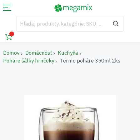
Domov
Domácnosť
Kuchyňa
Poháre šálky hrnčeky
Termo poháre 350ml 2ks
Preskočiť
na
koniec
galérie
obrázkov