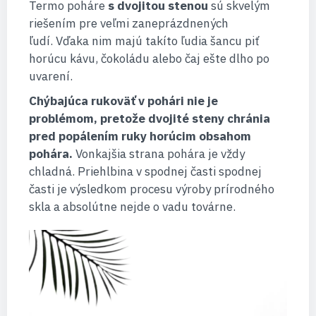
Termo poháre
s dvojitou stenou
sú skvelým
riešením pre veľmi zaneprázdnených
ľudí. Vďaka nim majú takíto ľudia šancu piť
horúcu kávu, čokoládu alebo čaj ešte dlho po
uvarení.
Chýbajúca rukoväť v pohári nie je
problémom, pretože dvojité steny chránia
pred popálením ruky horúcim obsahom
pohára.
Vonkajšia strana pohára je vždy
chladná. Priehlbina v spodnej časti spodnej
časti je výsledkom procesu výroby prírodného
skla a absolútne nejde o vadu továrne.