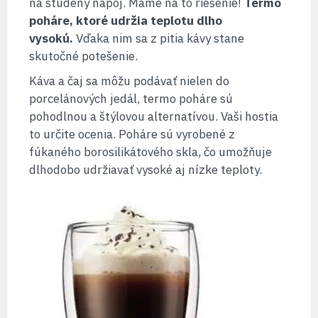
na studený nápoj. Máme na to riešenie!
Termo
poháre, ktoré udržia teplotu dlho
vysokú.
Vďaka nim sa z pitia kávy stane
skutočné potešenie.
Káva a čaj sa môžu podávať nielen do
porcelánových jedál, termo poháre sú
pohodlnou a štýlovou alternatívou. Vaši hostia
to určite ocenia. Poháre sú vyrobené z
fúkaného borosilikátového skla, čo umožňuje
dlhodobo udržiavať vysoké aj nízke teploty.