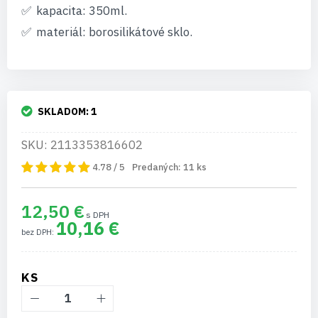
kapacita: 350ml.
materiál: borosilikátové sklo.
SKLADOM:
1
SKU: 2113353816602
4.78 / 5
Predaných:
11
ks
12,50 €
10,16 €
KS