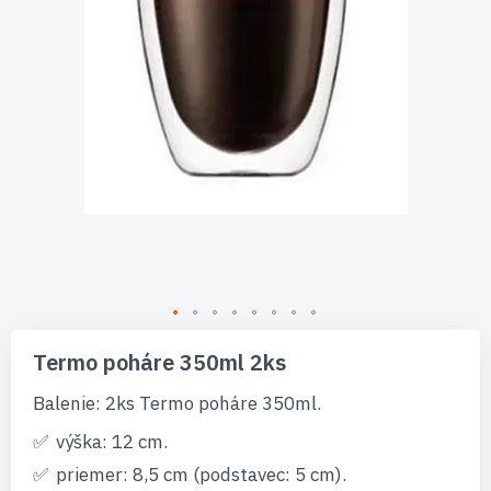
Preskočiť
na
Termo poháre 350ml 2ks
začiatok
galérie
Balenie: 2ks Termo poháre 350ml.
obrázkov
výška: 12 cm.
priemer: 8,5 cm (podstavec: 5 cm).