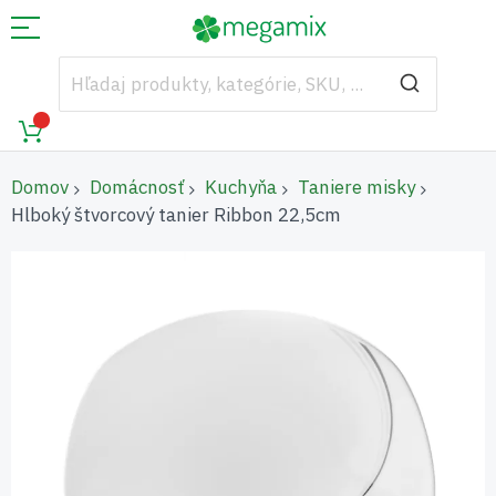
Domov
Domácnosť
Kuchyňa
Taniere misky
Hlboký štvorcový tanier Ribbon 22,5cm
Preskočiť
na
koniec
galérie
obrázkov