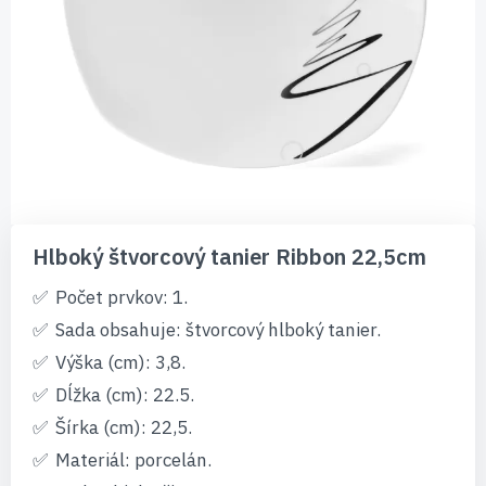
Preskočiť
na
Hlboký štvorcový tanier Ribbon 22,5cm
začiatok
galérie
Počet prvkov: 1.
obrázkov
Sada obsahuje: štvorcový hlboký tanier.
Výška (cm): 3,8.
Dĺžka (cm): 22.5.
Šírka (cm): 22,5.
Materiál: porcelán.