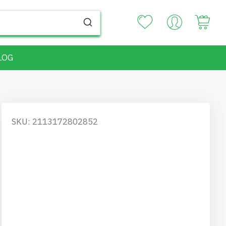
Your
LOG
SKU: 2113172802852