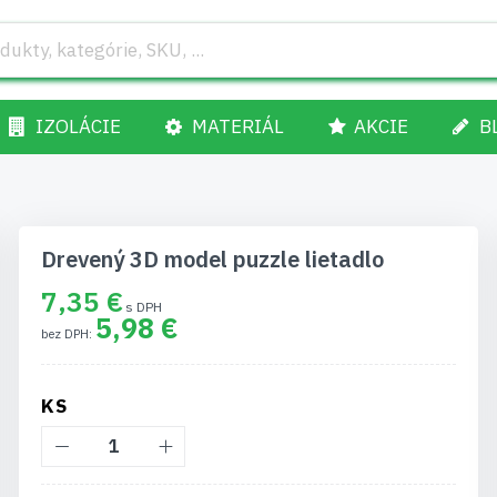
IZOLÁCIE
MATERIÁL
AKCIE
B
Drevený 3D model puzzle lietadlo
7,35 €
5,98 €
KS