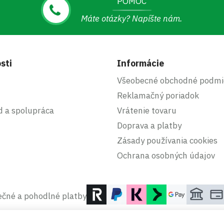
POMOC
Máte otázky? Napíšte nám.
sti
Informácie
Všeobecné obchodné podmi
Reklamačný poriadok
d a spolupráca
Vrátenie tovaru
Doprava a platby
Zásady používania cookies
Ochrana osobných údajov
čné a pohodlné platby