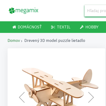
DOMÁCNOSŤ
TEXTIL
HOBBY
Domov
Drevený 3D model puzzle lietadlo
Preskočiť
na
koniec
galérie
obrázkov