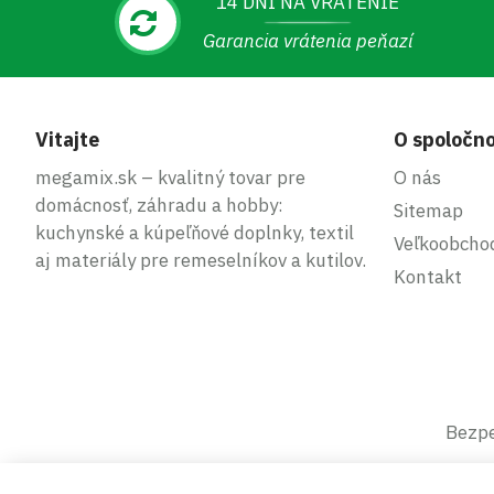
14 DNÍ NA VRÁTENIE
Garancia vrátenia peňazí
Vitajte
O spoločno
megamix.sk – kvalitný tovar pre
O nás
domácnosť, záhradu a hobby:
Sitemap
kuchynské a kúpeľňové doplnky, textil
Veľkoobcho
aj materiály pre remeselníkov a kutilov.
Kontakt
Bezpe