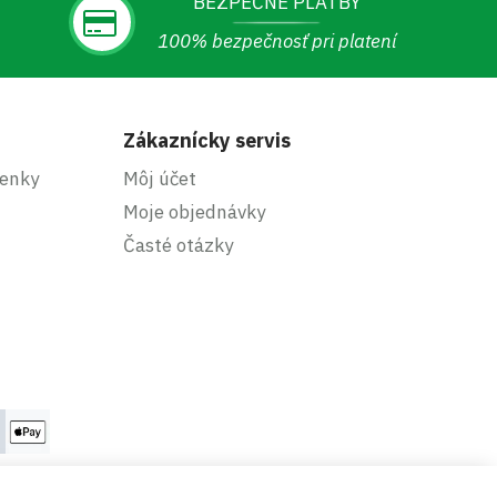
BEZPEČNÉ PLATBY
100% bezpečnosť pri platení
Zákaznícky servis
enky
Môj účet
Moje objednávky
Časté otázky