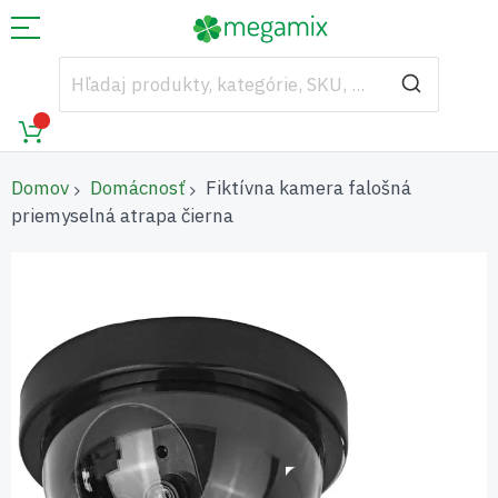
Domov
Domácnosť
Fiktívna kamera falošná
priemyselná atrapa čierna
Preskočiť
na
koniec
galérie
obrázkov