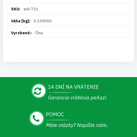
Viac
erk-721
informácií
0.130000
Čína
14 DNÍ NA VRÁTENIE
Garancia vrátenia peňazí
POMOC
Máte otázky? Napíšte nám.