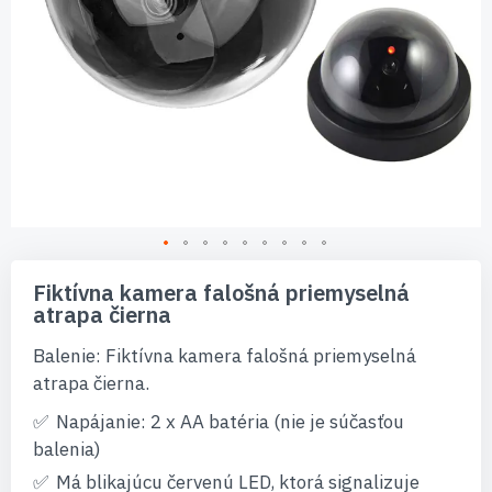
Preskočiť
na
Fiktívna kamera falošná priemyselná
začiatok
atrapa čierna
galérie
obrázkov
Balenie: Fiktívna kamera falošná priemyselná
atrapa čierna.
Napájanie: 2 x AA batéria (nie je súčasťou
balenia)
Má blikajúcu červenú LED, ktorá signalizuje