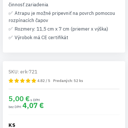
činnosť zariadenia
Atrapu je možné pripevniť na povrch pomocou
rozpínacích čapov
Rozmery: 11,5 cm x 7 cm (priemer x výška)
Výrobok má CE certifikát
SKU: erk-721
4.82 / 5
Predaných:
52
ks
5,00 €
4,07 €
KS