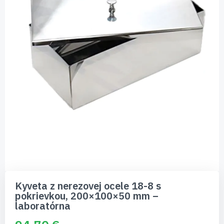
Preskočiť
na
Kyveta z nerezovej ocele 18-8 s
začiatok
pokrievkou, 200×100×50 mm –
galérie
laboratórna
obrázkov