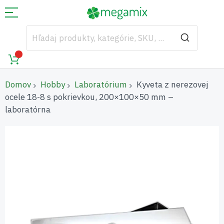
Domov
Hobby
Laboratórium
Kyveta z nerezovej
ocele 18-8 s pokrievkou, 200×100×50 mm –
laboratórna
Preskočiť
na
koniec
galérie
obrázkov